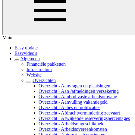
Main
Easy update
Easyvideo's
Algemeen
Financiële pakketten
Infrastructuur
Website
Overzichten
Overzicht - Aanvragen en plaatsingen
Overzicht - Aan-/afmeldingen verzekering
Overzicht - Aanbod vaste arbeidsomvang
Overzicht - Aanvulling vakantiegeld
Overzicht - Acties en notificaties
Overzicht - Afdrachtvermindering zeevaart
Overzicht - Afwijkende reserveringspercentages
Overzicht - Arbeidsongeschiktheid
Overzicht - Arbeidsovereenkomsten
Overzicht - Automatisch corrigeren