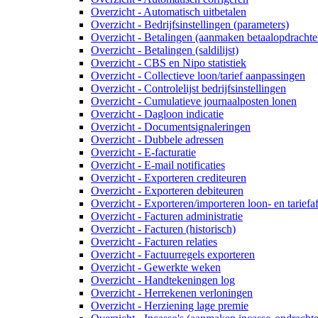
Overzicht - Automatisch uitbetalen
Overzicht - Bedrijfsinstellingen (parameters)
Overzicht - Betalingen (aanmaken betaalopdrachte
Overzicht - Betalingen (saldilijst)
Overzicht - CBS en Nipo statistiek
Overzicht - Collectieve loon/tarief aanpassingen
Overzicht - Controlelijst bedrijfsinstellingen
Overzicht - Cumulatieve journaalposten lonen
Overzicht - Dagloon indicatie
Overzicht - Documentsignaleringen
Overzicht - Dubbele adressen
Overzicht - E-facturatie
Overzicht - E-mail notificaties
Overzicht - Exporteren crediteuren
Overzicht - Exporteren debiteuren
Overzicht - Exporteren/importeren loon- en tariefa
Overzicht - Facturen administratie
Overzicht - Facturen (historisch)
Overzicht - Facturen relaties
Overzicht - Factuurregels exporteren
Overzicht - Gewerkte weken
Overzicht - Handtekeningen log
Overzicht - Herrekenen verloningen
Overzicht - Herziening lage premie