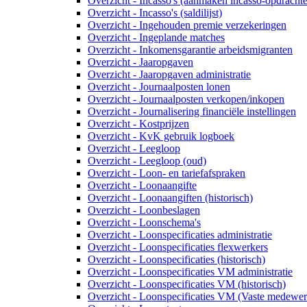
Overzicht - Incasso's (aanmaken incasso-opdracht
Overzicht - Incasso's (saldilijst)
Overzicht - Ingehouden premie verzekeringen
Overzicht - Ingeplande matches
Overzicht - Inkomensgarantie arbeidsmigranten
Overzicht - Jaaropgaven
Overzicht - Jaaropgaven administratie
Overzicht - Journaalposten lonen
Overzicht - Journaalposten verkopen/inkopen
Overzicht - Journalisering financiële instellingen
Overzicht - Kostprijzen
Overzicht - KvK gebruik logboek
Overzicht - Leegloop
Overzicht - Leegloop (oud)
Overzicht - Loon- en tariefafspraken
Overzicht - Loonaangifte
Overzicht - Loonaangiften (historisch)
Overzicht - Loonbeslagen
Overzicht - Loonschema's
Overzicht - Loonspecificaties administratie
Overzicht - Loonspecificaties flexwerkers
Overzicht - Loonspecificaties (historisch)
Overzicht - Loonspecificaties VM administratie
Overzicht - Loonspecificaties VM (historisch)
Overzicht - Loonspecificaties VM (Vaste medewer