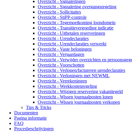
Overzicht - Signaleringen
Overzicht - Signalering overgangsregeling
Overzicht - Sollicitaties
Overzicht - StiPP-controle
Overzicht - Tegemoetkoming loondomein
Overzicht - Transitievergoeding indicatie
Overzicht - Uitbetalen reserveringen
Overzicht - Urendeclaraties
Overzicht - Urendeclaraties verwerkt
Overzicht - Vaste beloningen
Overzicht - Verjaardagen
Overzicht - Verwijder overzichten en persoonsgeg
Overzicht - Voorschotten
Overzicht - Verlonen/factureren urendeclaraties
Overzicht - Verloningen met NEWML
Overzicht - Verrekeningen
Overzicht - Werkkostenregeling
Overzicht - Wijzigen reservering vakantiegeld
Overzicht - Wissen journaalposten lonen
Overzicht - Wissen journaalposten verkopen
Tips & Tricks
Documenten
Pagina informatie
FAQ
Procesbeschrijvingen