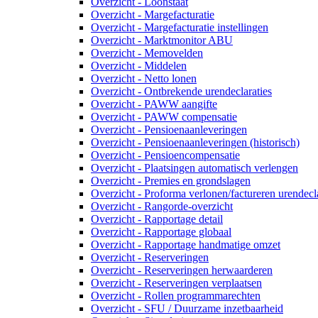
Overzicht - Loonstaat
Overzicht - Margefacturatie
Overzicht - Margefacturatie instellingen
Overzicht - Marktmonitor ABU
Overzicht - Memovelden
Overzicht - Middelen
Overzicht - Netto lonen
Overzicht - Ontbrekende urendeclaraties
Overzicht - PAWW aangifte
Overzicht - PAWW compensatie
Overzicht - Pensioenaanleveringen
Overzicht - Pensioenaanleveringen (historisch)
Overzicht - Pensioencompensatie
Overzicht - Plaatsingen automatisch verlengen
Overzicht - Premies en grondslagen
Overzicht - Proforma verlonen/factureren urendecla
Overzicht - Rangorde-overzicht
Overzicht - Rapportage detail
Overzicht - Rapportage globaal
Overzicht - Rapportage handmatige omzet
Overzicht - Reserveringen
Overzicht - Reserveringen herwaarderen
Overzicht - Reserveringen verplaatsen
Overzicht - Rollen programmarechten
Overzicht - SFU / Duurzame inzetbaarheid