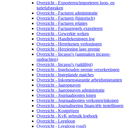
Overzicht - Exporteren/importeren loon- en
tariefafspraken
Overzicht - Facturen administratie
Overzicht - Facturen (historisch)
Overzicht - Facturen relaties
Overzicht - Factuurregels exporteren
Overzicht - Gewerkte weken
Overzicht - Handtekeningen log
Overzicht - Herrekenen verloningen
Overzicht - Herziening lage premie
Overzicht - Incasso's (aanmaken incasso-
opdrachten)
Overzicht - Incasso's (saldilijst)
Overzicht - Ingehouden premie verzekeringen
Overzicht - Ingeplande matches
Overzicht - Inkomensgarantie arbeidsmigranten
Overzicht - Jaaropgaven
Overzicht - Jaaropgaven administratie
Overzicht - Journaalposten lonen
Overzicht - Journaalposten verkopen/inkopen
Overzicht - Journalisering financiële instellingen
Overzicht - Kostprijzen
Overzicht - KvK gebruik logboek
Overzicht - Leegloop
Overzicht - Leegloop (oud)