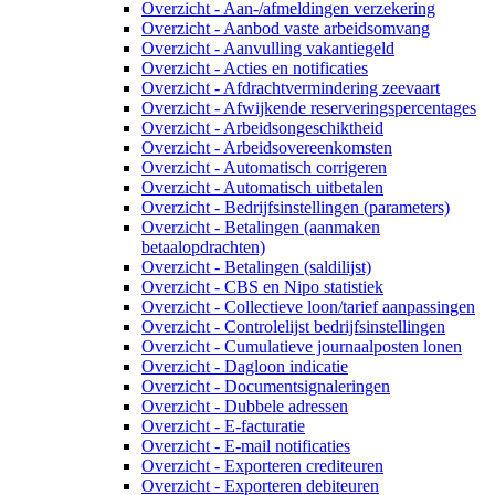
Overzicht - Aan-/afmeldingen verzekering
Overzicht - Aanbod vaste arbeidsomvang
Overzicht - Aanvulling vakantiegeld
Overzicht - Acties en notificaties
Overzicht - Afdrachtvermindering zeevaart
Overzicht - Afwijkende reserveringspercentages
Overzicht - Arbeidsongeschiktheid
Overzicht - Arbeidsovereenkomsten
Overzicht - Automatisch corrigeren
Overzicht - Automatisch uitbetalen
Overzicht - Bedrijfsinstellingen (parameters)
Overzicht - Betalingen (aanmaken
betaalopdrachten)
Overzicht - Betalingen (saldilijst)
Overzicht - CBS en Nipo statistiek
Overzicht - Collectieve loon/tarief aanpassingen
Overzicht - Controlelijst bedrijfsinstellingen
Overzicht - Cumulatieve journaalposten lonen
Overzicht - Dagloon indicatie
Overzicht - Documentsignaleringen
Overzicht - Dubbele adressen
Overzicht - E-facturatie
Overzicht - E-mail notificaties
Overzicht - Exporteren crediteuren
Overzicht - Exporteren debiteuren