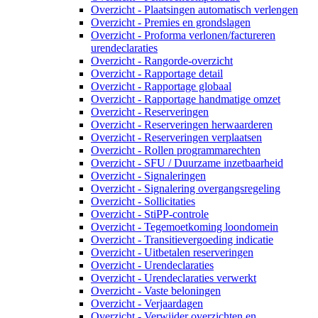
Overzicht - Plaatsingen automatisch verlengen
Overzicht - Premies en grondslagen
Overzicht - Proforma verlonen/factureren
urendeclaraties
Overzicht - Rangorde-overzicht
Overzicht - Rapportage detail
Overzicht - Rapportage globaal
Overzicht - Rapportage handmatige omzet
Overzicht - Reserveringen
Overzicht - Reserveringen herwaarderen
Overzicht - Reserveringen verplaatsen
Overzicht - Rollen programmarechten
Overzicht - SFU / Duurzame inzetbaarheid
Overzicht - Signaleringen
Overzicht - Signalering overgangsregeling
Overzicht - Sollicitaties
Overzicht - StiPP-controle
Overzicht - Tegemoetkoming loondomein
Overzicht - Transitievergoeding indicatie
Overzicht - Uitbetalen reserveringen
Overzicht - Urendeclaraties
Overzicht - Urendeclaraties verwerkt
Overzicht - Vaste beloningen
Overzicht - Verjaardagen
Overzicht - Verwijder overzichten en