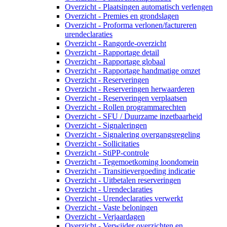
Overzicht - Plaatsingen automatisch verlengen
Overzicht - Premies en grondslagen
Overzicht - Proforma verlonen/factureren
urendeclaraties
Overzicht - Rangorde-overzicht
Overzicht - Rapportage detail
Overzicht - Rapportage globaal
Overzicht - Rapportage handmatige omzet
Overzicht - Reserveringen
Overzicht - Reserveringen herwaarderen
Overzicht - Reserveringen verplaatsen
Overzicht - Rollen programmarechten
Overzicht - SFU / Duurzame inzetbaarheid
Overzicht - Signaleringen
Overzicht - Signalering overgangsregeling
Overzicht - Sollicitaties
Overzicht - StiPP-controle
Overzicht - Tegemoetkoming loondomein
Overzicht - Transitievergoeding indicatie
Overzicht - Uitbetalen reserveringen
Overzicht - Urendeclaraties
Overzicht - Urendeclaraties verwerkt
Overzicht - Vaste beloningen
Overzicht - Verjaardagen
Overzicht - Verwijder overzichten en