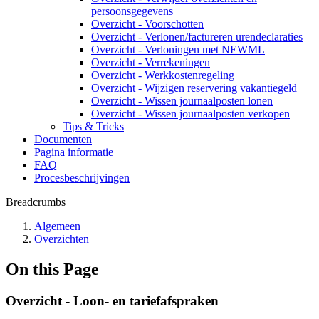
persoonsgegevens
Overzicht - Voorschotten
Overzicht - Verlonen/factureren urendeclaraties
Overzicht - Verloningen met NEWML
Overzicht - Verrekeningen
Overzicht - Werkkostenregeling
Overzicht - Wijzigen reservering vakantiegeld
Overzicht - Wissen journaalposten lonen
Overzicht - Wissen journaalposten verkopen
Tips & Tricks
Documenten
Pagina informatie
FAQ
Procesbeschrijvingen
Breadcrumbs
Algemeen
Overzichten
On this Page
Overzicht - Loon- en tariefafspraken