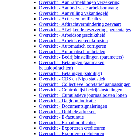
Overzicht - Aan-/afmeldingen verzekering
Overzicht - Aanbod vaste arbeidsomvang
Overzicht - Aanvulling vakantiegeld
Overzicht - Acties en notificaties
Overzicht - Afdrachtvermindering zeevaart
Overzicht - Afwijkende reserveringspercentages
Overzicht - Arbeidsongeschiktheid
Overzicht - Arbeidsovereenkomsten
Overzicht - Automatisch corrigeren
Overzicht - Automatisch uitbetalen
Overzicht - Bedrijfsinstellingen (parameters)
Overzicht - Betalingen (aanmaken
betaalopdrachten)
Overzicht - Betalingen (saldilijst)
Overzicht - CBS en Nipo statistiek
Overzicht - Collectieve loon/tarief aanpassingen
Overzicht - Controlelijst bedrijfsinstellingen
Overzicht - Cumulatieve journaalposten lonen
Overzicht - Dagloon indicatie
Overzicht - Documentsignaleringen
Overzicht - Dubbele adressen
Overzicht - E-facturatie
Overzicht - E-mail notificaties
Overzicht - Exporteren crediteuren
Overzicht - Exporteren debiteuren