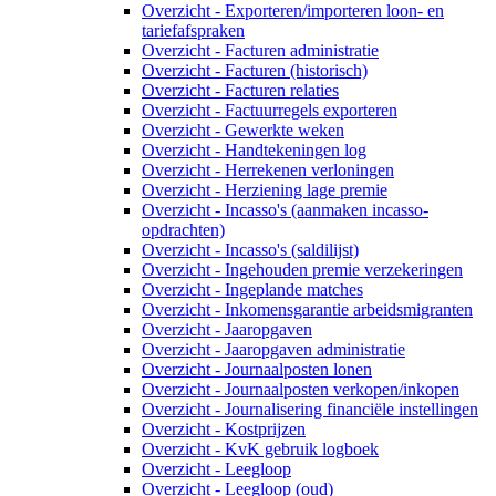
Overzicht - Exporteren/importeren loon- en
tariefafspraken
Overzicht - Facturen administratie
Overzicht - Facturen (historisch)
Overzicht - Facturen relaties
Overzicht - Factuurregels exporteren
Overzicht - Gewerkte weken
Overzicht - Handtekeningen log
Overzicht - Herrekenen verloningen
Overzicht - Herziening lage premie
Overzicht - Incasso's (aanmaken incasso-
opdrachten)
Overzicht - Incasso's (saldilijst)
Overzicht - Ingehouden premie verzekeringen
Overzicht - Ingeplande matches
Overzicht - Inkomensgarantie arbeidsmigranten
Overzicht - Jaaropgaven
Overzicht - Jaaropgaven administratie
Overzicht - Journaalposten lonen
Overzicht - Journaalposten verkopen/inkopen
Overzicht - Journalisering financiële instellingen
Overzicht - Kostprijzen
Overzicht - KvK gebruik logboek
Overzicht - Leegloop
Overzicht - Leegloop (oud)