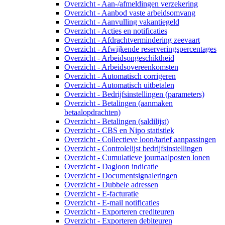
Overzicht - Aan-/afmeldingen verzekering
Overzicht - Aanbod vaste arbeidsomvang
Overzicht - Aanvulling vakantiegeld
Overzicht - Acties en notificaties
Overzicht - Afdrachtvermindering zeevaart
Overzicht - Afwijkende reserveringspercentages
Overzicht - Arbeidsongeschiktheid
Overzicht - Arbeidsovereenkomsten
Overzicht - Automatisch corrigeren
Overzicht - Automatisch uitbetalen
Overzicht - Bedrijfsinstellingen (parameters)
Overzicht - Betalingen (aanmaken
betaalopdrachten)
Overzicht - Betalingen (saldilijst)
Overzicht - CBS en Nipo statistiek
Overzicht - Collectieve loon/tarief aanpassingen
Overzicht - Controlelijst bedrijfsinstellingen
Overzicht - Cumulatieve journaalposten lonen
Overzicht - Dagloon indicatie
Overzicht - Documentsignaleringen
Overzicht - Dubbele adressen
Overzicht - E-facturatie
Overzicht - E-mail notificaties
Overzicht - Exporteren crediteuren
Overzicht - Exporteren debiteuren