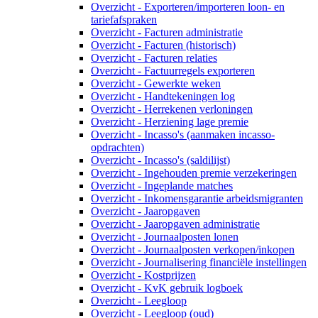
Overzicht - Exporteren/importeren loon- en
tariefafspraken
Overzicht - Facturen administratie
Overzicht - Facturen (historisch)
Overzicht - Facturen relaties
Overzicht - Factuurregels exporteren
Overzicht - Gewerkte weken
Overzicht - Handtekeningen log
Overzicht - Herrekenen verloningen
Overzicht - Herziening lage premie
Overzicht - Incasso's (aanmaken incasso-
opdrachten)
Overzicht - Incasso's (saldilijst)
Overzicht - Ingehouden premie verzekeringen
Overzicht - Ingeplande matches
Overzicht - Inkomensgarantie arbeidsmigranten
Overzicht - Jaaropgaven
Overzicht - Jaaropgaven administratie
Overzicht - Journaalposten lonen
Overzicht - Journaalposten verkopen/inkopen
Overzicht - Journalisering financiële instellingen
Overzicht - Kostprijzen
Overzicht - KvK gebruik logboek
Overzicht - Leegloop
Overzicht - Leegloop (oud)