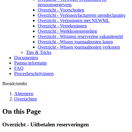
persoonsgegevens
Overzicht - Voorschotten
Overzicht - Verlonen/factureren urendeclaraties
Overzicht - Verloningen met NEWML
Overzicht - Verrekeningen
Overzicht - Werkkostenregeling
Overzicht - Wijzigen reservering vakantiegeld
Overzicht - Wissen journaalposten lonen
Overzicht - Wissen journaalposten verkopen
Tips & Tricks
Documenten
Pagina informatie
FAQ
Procesbeschrijvingen
Breadcrumbs
Algemeen
Overzichten
On this Page
Overzicht - Uitbetalen reserveringen