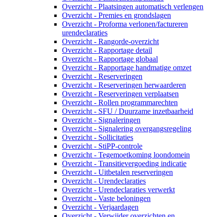
Overzicht - Plaatsingen automatisch verlengen
Overzicht - Premies en grondslagen
Overzicht - Proforma verlonen/factureren
urendeclaraties
Overzicht - Rangorde-overzicht
Overzicht - Rapportage detail
Overzicht - Rapportage globaal
Overzicht - Rapportage handmatige omzet
Overzicht - Reserveringen
Overzicht - Reserveringen herwaarderen
Overzicht - Reserveringen verplaatsen
Overzicht - Rollen programmarechten
Overzicht - SFU / Duurzame inzetbaarheid
Overzicht - Signaleringen
Overzicht - Signalering overgangsregeling
Overzicht - Sollicitaties
Overzicht - StiPP-controle
Overzicht - Tegemoetkoming loondomein
Overzicht - Transitievergoeding indicatie
Overzicht - Uitbetalen reserveringen
Overzicht - Urendeclaraties
Overzicht - Urendeclaraties verwerkt
Overzicht - Vaste beloningen
Overzicht - Verjaardagen
Overzicht - Verwijder overzichten en