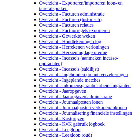
Overzicht - Exporteren/importeren loon- en
tariefafspraken
Overzicht - Facturen administratie
Overzicht - Facturen (historisch)
Overzicht - Facturen relaties
Overzicht - Factuurregels exporteren
Overzicht - Gewerkte weken
Overzicht - Handtekeningen log
Overzicht - Herrekenen verloningen
Overzicht - Herziening lage premie
Overzicht - Incasso's (aanmaken incasso-
opdrachten)
Overzicht - Incasso's (saldilijst)
Overzicht - Ingehouden premie verzekeringen
Overzicht - Ingeplande matches
Overzicht - Inkomensgarantie arbeidsmigranten
Overzicht - Jaaropgaven
Overzicht - Jaaropgaven administratie
Overzicht - Journaalposten lonen
Overzicht - Journaalposten verkopen/inkopen
Overzicht - Journalisering financiële instellingen
Overzicht - Kostprijzen
Overzicht - KvK gebruik logboek
Overzicht - Leegloop
Overzicht - Leegloop (oud)