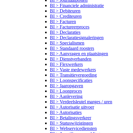
BI > Journaalposten
BI > Financiele administratie
BI > Debiteuren
BI > Crediteuren
BI > Facturen
BI > Factureerproces
BI > Declaraties
BI > Declaratiesignaleringen
BI > Specialismen
BI > Standaard roosters
BI > Aanvragen en plaatsingen
BI > Dienstverbanden
BI > Flexwerkers
BI > Vaste medewerkers
BI > Transitievergoeding
BI > Loonspecificaties
BI > Jaaropgaven
BI > Loonproces
BI > Aanlevering
BI > Verdeelsleutel marges / uren
BI > Autorisatie uitvoer
BI > Autorisaties
BI > Betalingsverkeer
BI > Statuswijzigingen
BI > Webservicediensten