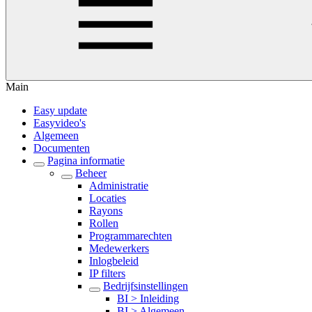
Main
Easy update
Easyvideo's
Algemeen
Documenten
Pagina informatie
Beheer
Administratie
Locaties
Rayons
Rollen
Programmarechten
Medewerkers
Inlogbeleid
IP filters
Bedrijfsinstellingen
BI > Inleiding
BI > Algemeen