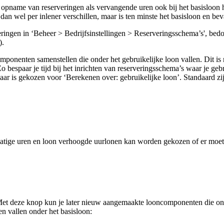
de opname van reserveringen als vervangende uren ook bij het basisloon 
 dan wel per inlener verschillen, maar is ten minste het basisloon en 
erveringen in ‘Beheer > Bedrijfsinstellingen > Reserveringsschema’s', b
).
mponenten samenstellen die onder het gebruikelijke loon vallen. Dit is
o bespaar je tijd bij het inrichten van reserveringsschema’s waar je ge
aar is gekozen voor ‘Berekenen over: gebruikelijke loon’. Standaard z
atige uren en loon verhoogde uurlonen kan worden gekozen of er moet 
 Met deze knop kun je later nieuw aangemaakte looncomponenten die ond
 vallen onder het basisloon: