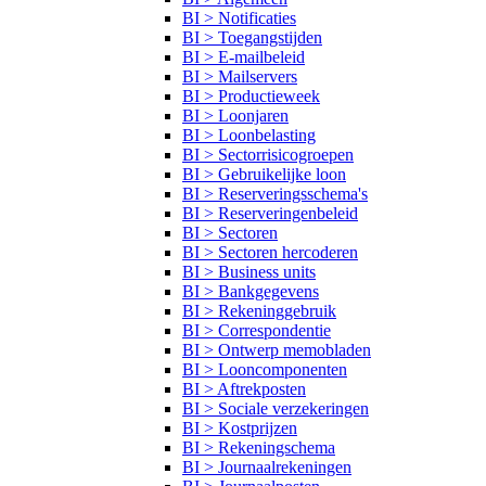
BI > Notificaties
BI > Toegangstijden
BI > E-mailbeleid
BI > Mailservers
BI > Productieweek
BI > Loonjaren
BI > Loonbelasting
BI > Sectorrisicogroepen
BI > Gebruikelijke loon
BI > Reserveringsschema's
BI > Reserveringenbeleid
BI > Sectoren
BI > Sectoren hercoderen
BI > Business units
BI > Bankgegevens
BI > Rekeninggebruik
BI > Correspondentie
BI > Ontwerp memobladen
BI > Looncomponenten
BI > Aftrekposten
BI > Sociale verzekeringen
BI > Kostprijzen
BI > Rekeningschema
BI > Journaalrekeningen