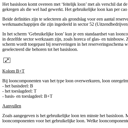
Het basisloon komt overeen met ‘feitelijk loon’ met als verschil dat 
gekregen als die wel had gewerkt. Het gebruikelijke loon kan per cao
Beide definities zijn te selecteren als grondslag voor een aantal res
werkmaatschappijen die zijn ingedeeld in sector 52 (Uitzendbedrijven
In het scherm ‘Gebruikelijke loon’ kun je een standaardset van loonco
in dezelfde sector werkzaam zijn, zoals horeca of glas- en tuinbouw. Z
scherm wordt toegepast bij reserveringen in het reserveringsschema w
geselecteerd die behoren tot het basisloon.
Kolom B+T
Bij looncomponenten van het type loon overwerkuren, loon onregelm
- het basisdeel: B
- het toeslagdeel: T
- basis- en toeslagdeel: B+T
Aanvullen
Zoals aangegeven is het gebruikelijke loon ten minste het basisloon.
looncomponenten voor het gebruikelijke loon. Welke looncomponenten