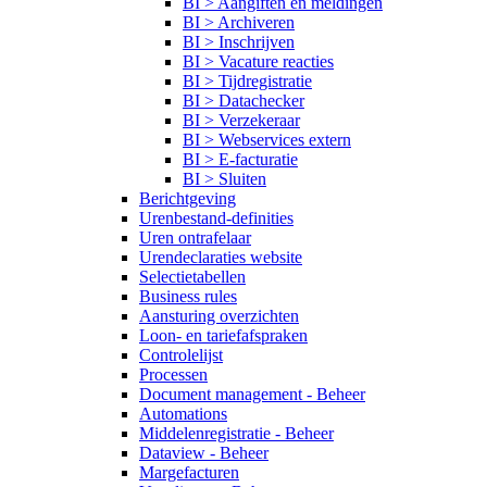
BI > Aangiften en meldingen
BI > Archiveren
BI > Inschrijven
BI > Vacature reacties
BI > Tijdregistratie
BI > Datachecker
BI > Verzekeraar
BI > Webservices extern
BI > E-facturatie
BI > Sluiten
Berichtgeving
Urenbestand-definities
Uren ontrafelaar
Urendeclaraties website
Selectietabellen
Business rules
Aansturing overzichten
Loon- en tariefafspraken
Controlelijst
Processen
Document management - Beheer
Automations
Middelenregistratie - Beheer
Dataview - Beheer
Margefacturen