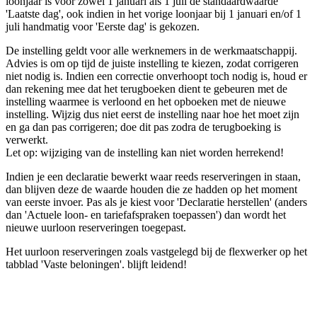
loonjaar is voor zowel 1 januari als 1 juli de standaardwaarde
'Laatste dag', ook indien in het vorige loonjaar bij 1 januari en/of 1
juli handmatig voor 'Eerste dag' is gekozen.
De instelling geldt voor alle werknemers in de werkmaatschappij.
Advies is om op tijd de juiste instelling te kiezen, zodat corrigeren
niet nodig is. Indien een correctie onverhoopt toch nodig is, houd er
dan rekening mee dat het terugboeken dient te gebeuren met de
instelling waarmee is verloond en het opboeken met de nieuwe
instelling. Wijzig dus niet eerst de instelling naar hoe het moet zijn
en ga dan pas corrigeren; doe dit pas zodra de terugboeking is
verwerkt.
Let op: wijziging van de instelling kan niet worden herrekend!
Indien je een declaratie bewerkt waar reeds reserveringen in staan,
dan blijven deze de waarde houden die ze hadden op het moment
van eerste invoer. Pas als je kiest voor 'Declaratie herstellen' (anders
dan 'Actuele loon- en tariefafspraken toepassen') dan wordt het
nieuwe uurloon reserveringen toegepast.
Het uurloon reserveringen zoals vastgelegd bij de flexwerker op het
tabblad 'Vaste beloningen'. blijft leidend!