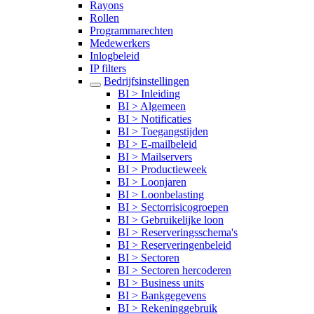
Rayons
Rollen
Programmarechten
Medewerkers
Inlogbeleid
IP filters
Bedrijfsinstellingen
BI > Inleiding
BI > Algemeen
BI > Notificaties
BI > Toegangstijden
BI > E-mailbeleid
BI > Mailservers
BI > Productieweek
BI > Loonjaren
BI > Loonbelasting
BI > Sectorrisicogroepen
BI > Gebruikelijke loon
BI > Reserveringsschema's
BI > Reserveringenbeleid
BI > Sectoren
BI > Sectoren hercoderen
BI > Business units
BI > Bankgegevens
BI > Rekeninggebruik