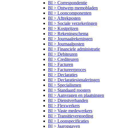
BI > Correspondentie
BI > Ontwerp memobladen
BI > Looncomponenten
BI > Aftrekposten
BI > Sociale verzekeringen
BI > Kostprijzen
BI > Rekeningschema
BI > Journaalrekeningen
BI > Journaalposten
BI > Financiele administratie
BI > Debiteuren
BI > Crediteuren
BI > Facturen
BI > Factureerproces
BI > Declaraties
BI > Declaratiesignaleringen
BI > Specialismen
BI > Standaard roosters
BI > Aanvragen en plaatsingen
BI > Dienstverbanden
BI > Flexwerkers
BI > Vaste medewerkers
BI > Transitievergoeding
BI > Loonspecificaties
BI > Jaaropgaven