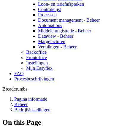
Loon- en tariefafspraken
Controlelijst
Processen
Document management - Beheer
Automations
Middelenregistratie - Beheer
Dataview - Beheer
Margefacturen
Vertalingen - Beheer
Backoffice
Frontoffice
Instellingen
Mijn Easyflex
FAQ
Procesbeschrijvingen
Breadcrumbs
Pagina informatie
Beheer
Bedrijfsinstellingen
On this Page