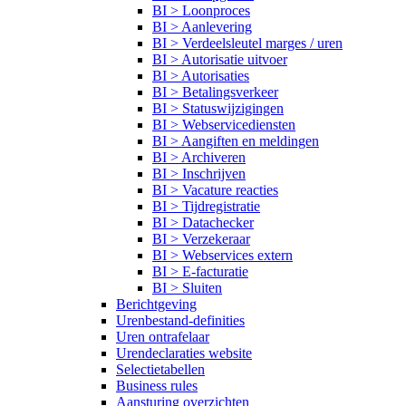
BI > Loonproces
BI > Aanlevering
BI > Verdeelsleutel marges / uren
BI > Autorisatie uitvoer
BI > Autorisaties
BI > Betalingsverkeer
BI > Statuswijzigingen
BI > Webservicediensten
BI > Aangiften en meldingen
BI > Archiveren
BI > Inschrijven
BI > Vacature reacties
BI > Tijdregistratie
BI > Datachecker
BI > Verzekeraar
BI > Webservices extern
BI > E-facturatie
BI > Sluiten
Berichtgeving
Urenbestand-definities
Uren ontrafelaar
Urendeclaraties website
Selectietabellen
Business rules
Aansturing overzichten