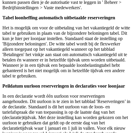
kunnen passen dien je de autorisatie vast te leggen in ' Beheer >
Bedrijfsinstellingen > Vaste medewerkers'.
Tabel loonheffing automatisch uitbetaalde reserveringen
Het is mogelijk om voor de uitbetaling van het vakantiegeld de witte
tabel te gebruiken in plaats van de bijzondere beloningen tabel. Dit
kun je hier per loonjaar instellen. Standaard staat de instelling op
'Bijzondere beloningen'. De witte tabel wordt bij de flexwerker
alleen toegepast op het vakantiegeld wanneer op het tabblad
'Betalingen' het vinkje aan staat om automatisch vakantiegeld uit te
betalen én wanneer er in hetzelfde tijdvak uren worden uitbetaald.
Wanneer je in een tijdvak een bepaalde loonbelastingtabel hebt
gehanteerd is het niet mogelijk om in hetzelfde tijdvak een andere
tabel te gebruiken.
Peildatum uurloon reserveringen in declaraties voor loonjaar
In een declaratie wordt één uurloon voor reserveringen
aangehouden. Dit uurloon is te zien in het tabblad 'Reserveringen’ in
de declaratie. Standaard is dit het uurloon van de loon- en
tariefafspraak die van toepassing is op de laatste dag van het
(declaratie)tijdvak. Met deze instelling kan worden gekozen om het
uurloon te gebruiken dat geldt op de eerste dag van het
declaratietijdvak waar 1 januari en 1 juli in vallen. Voor elk nieuw