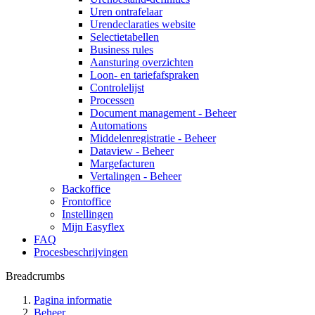
Uren ontrafelaar
Urendeclaraties website
Selectietabellen
Business rules
Aansturing overzichten
Loon- en tariefafspraken
Controlelijst
Processen
Document management - Beheer
Automations
Middelenregistratie - Beheer
Dataview - Beheer
Margefacturen
Vertalingen - Beheer
Backoffice
Frontoffice
Instellingen
Mijn Easyflex
FAQ
Procesbeschrijvingen
Breadcrumbs
Pagina informatie
Beheer