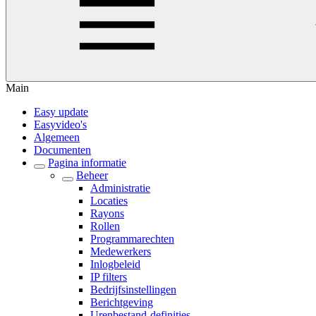
Main
Easy update
Easyvideo's
Algemeen
Documenten
Pagina informatie
Beheer
Administratie
Locaties
Rayons
Rollen
Programmarechten
Medewerkers
Inlogbeleid
IP filters
Bedrijfsinstellingen
Berichtgeving
Urenbestand-definities