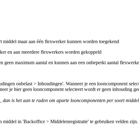
oort middel maar aan één flexwerker kunnen worden toegekend
vaker en aan meerdere flexwerkers worden gekoppeld
ben geen maximum aantal en kunnen aan een onbeperkt aantal flexwerk
oudingen onbelast > Inhoudingen'.
Wanneer je een looncomponent selecte
neer je hier geen looncomponent selecteert wordt er geen inhouding ged
en, dan is het aan te raden om aparte looncomponenten per soort middel
 middel in 'Backoffice > Middelenregistratie' te gebruiken velden zijn.