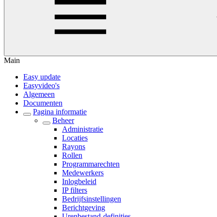
Main
Easy update
Easyvideo's
Algemeen
Documenten
Pagina informatie
Beheer
Administratie
Locaties
Rayons
Rollen
Programmarechten
Medewerkers
Inlogbeleid
IP filters
Bedrijfsinstellingen
Berichtgeving
Urenbestand-definities