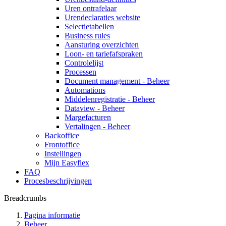
Uren ontrafelaar
Urendeclaraties website
Selectietabellen
Business rules
Aansturing overzichten
Loon- en tariefafspraken
Controlelijst
Processen
Document management - Beheer
Automations
Middelenregistratie - Beheer
Dataview - Beheer
Margefacturen
Vertalingen - Beheer
Backoffice
Frontoffice
Instellingen
Mijn Easyflex
FAQ
Procesbeschrijvingen
Breadcrumbs
Pagina informatie
Beheer