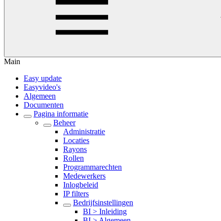
Main
Easy update
Easyvideo's
Algemeen
Documenten
Pagina informatie
Beheer
Administratie
Locaties
Rayons
Rollen
Programmarechten
Medewerkers
Inlogbeleid
IP filters
Bedrijfsinstellingen
BI > Inleiding
BI > Algemeen