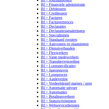
BI > Journaalposten
BI > Financiele administratie
BI > Debiteuren
BI > Crediteuren
BI > Facturen
BI > Factureerproces
BI > Declaraties
BI > Declaratiesignaleringen
BI > Specialismen
BI > Standaard roosters
BI > Aanvragen en plaatsingen
BI > Dienstverbanden
BI > Flexwerkers
BI > Vaste medewerkers
BI > Transitievergoeding
BI > Loonspecificaties
BI > Jaaropgaven
BI > Loonproces
BI > Aanlevering
BI > Verdeelsleutel marges / uren
BI > Autorisatie uitvoer
BI > Autorisaties
BI > Betalingsverkeer
BI > Statuswijzigingen
BI > Webservicediensten