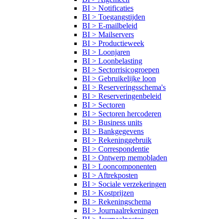
BI > Notificaties
BI > Toegangstijden
BI > E-mailbeleid
BI > Mailservers
BI > Productieweek
BI > Loonjaren
BI > Loonbelasting
BI > Sectorrisicogroepen
BI > Gebruikelijke loon
BI > Reserveringsschema's
BI > Reserveringenbeleid
BI > Sectoren
BI > Sectoren hercoderen
BI > Business units
BI > Bankgegevens
BI > Rekeninggebruik
BI > Correspondentie
BI > Ontwerp memobladen
BI > Looncomponenten
BI > Aftrekposten
BI > Sociale verzekeringen
BI > Kostprijzen
BI > Rekeningschema
BI > Journaalrekeningen