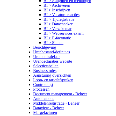
BI > Aangiften en meldingen
BI > Archiveren
BI > Inschrijven
BI > Vacature reacties
BI > Tijdregistratie
BI > Datachecker
BI > Verzekeraar
BI > Webservices extern
BI > E-facturatie
BI > Sluiten
Berichtgeving
Urenbestand-definities
Uren ontrafelaar
Urendeclaraties website
Selectietabellen
Business rules
Aansturing overzichten
Loon- en tariefafspraken
Controlelijst
Processen
Document management - Beheer
Automations
Middelenregistratie - Beheer
Dataview - Beheer
Margefacturen