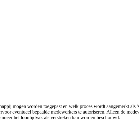
happij mogen worden toegepast en welk proces wordt aangemerkt als 'st
iervoor eventueel bepaalde medewerkers te autoriseren. Alleen de mede
anneer het loontijdvak als verstreken kan worden beschouwd.