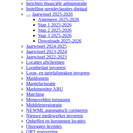
Inrichten financiële administratie
Instelling urendeclaraties digitaal
Jaarwissel 2025-2026
Algemeen 2025-2026
Stap 1 2025-2026
Stap 2 2025-2026
Stap 3 2025-2026
Downloads 2025-2026
Jaarwissel 2024-2025
Jaarwissel 2023-2024
Jaarwissel 2022-2023
Locaties afschermen
Loonbeslag invoeren
Loon- en tariefafspraken invoeren
Maildomein
Margefacturatie
Marktmonitor ABU
Matching
Memovelden toepassen
Middelenregistratie
NEWML automatisch corrigeren
Nieuwe medewerker invoeren
Opheffen en heropenen locaties
Opzeggen licenties
ORT reservering