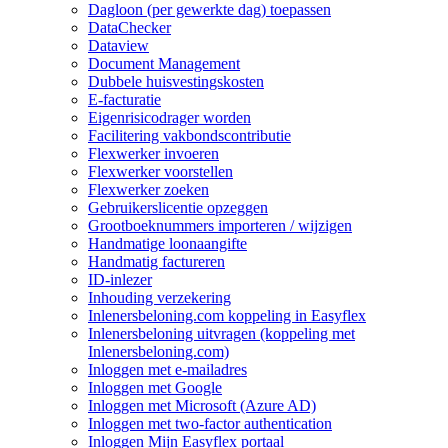
Dagloon (per gewerkte dag) toepassen
DataChecker
Dataview
Document Management
Dubbele huisvestingskosten
E-facturatie
Eigenrisicodrager worden
Facilitering vakbondscontributie
Flexwerker invoeren
Flexwerker voorstellen
Flexwerker zoeken
Gebruikerslicentie opzeggen
Grootboeknummers importeren / wijzigen
Handmatige loonaangifte
Handmatig factureren
ID-inlezer
Inhouding verzekering
Inlenersbeloning.com koppeling in Easyflex
Inlenersbeloning uitvragen (koppeling met
Inlenersbeloning.com)
Inloggen met e-mailadres
Inloggen met Google
Inloggen met Microsoft (Azure AD)
Inloggen met two-factor authentication
Inloggen Mijn Easyflex portaal