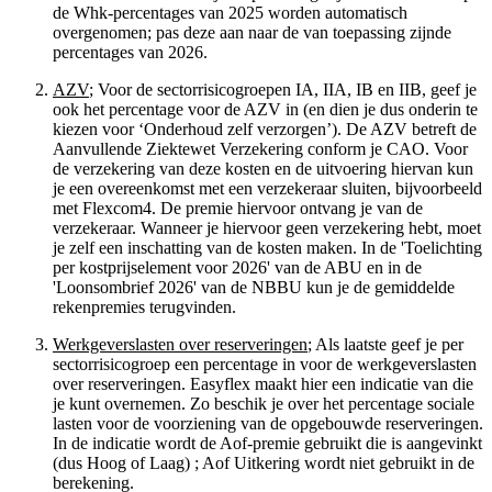
de Whk-percentages van 2025 worden automatisch
overgenomen; pas deze aan naar de van toepassing zijnde
percentages van 2026.
AZV
; Voor de sectorrisicogroepen IA, IIA, IB en IIB, geef je
ook het percentage voor de AZV in (en dien je dus onderin te
kiezen voor ‘Onderhoud zelf verzorgen’). De AZV betreft de
Aanvullende Ziektewet Verzekering conform je CAO. Voor
de verzekering van deze kosten en de uitvoering hiervan kun
je een overeenkomst met een verzekeraar sluiten, bijvoorbeeld
met Flexcom4. De premie hiervoor ontvang je van de
verzekeraar. Wanneer je hiervoor geen verzekering hebt, moet
je zelf een inschatting van de kosten maken. In de 'Toelichting
per kostprijselement voor 2026' van de ABU en in de
'Loonsombrief 2026' van de NBBU kun je de gemiddelde
rekenpremies terugvinden.
Werkgeverslasten over reserveringen
; Als laatste geef je per
sectorrisicogroep een percentage in voor de werkgeverslasten
over reserveringen. Easyflex maakt hier een indicatie van die
je kunt overnemen. Zo beschik je over het percentage sociale
lasten voor de voorziening van de opgebouwde reserveringen.
In de indicatie wordt de Aof-premie gebruikt die is aangevinkt
(dus Hoog of Laag) ; Aof Uitkering wordt niet gebruikt in de
berekening.