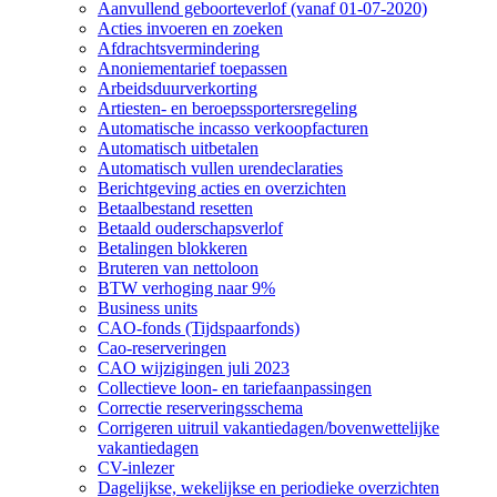
Aanvullend geboorteverlof (vanaf 01-07-2020)
Acties invoeren en zoeken
Afdrachtsvermindering
Anoniementarief toepassen
Arbeidsduurverkorting
Artiesten- en beroepssportersregeling
Automatische incasso verkoopfacturen
Automatisch uitbetalen
Automatisch vullen urendeclaraties
Berichtgeving acties en overzichten
Betaalbestand resetten
Betaald ouderschapsverlof
Betalingen blokkeren
Bruteren van nettoloon
BTW verhoging naar 9%
Business units
CAO-fonds (Tijdspaarfonds)
Cao-reserveringen
CAO wijzigingen juli 2023
Collectieve loon- en tariefaanpassingen
Correctie reserveringsschema
Corrigeren uitruil vakantiedagen/bovenwettelijke
vakantiedagen
CV-inlezer
Dagelijkse, wekelijkse en periodieke overzichten