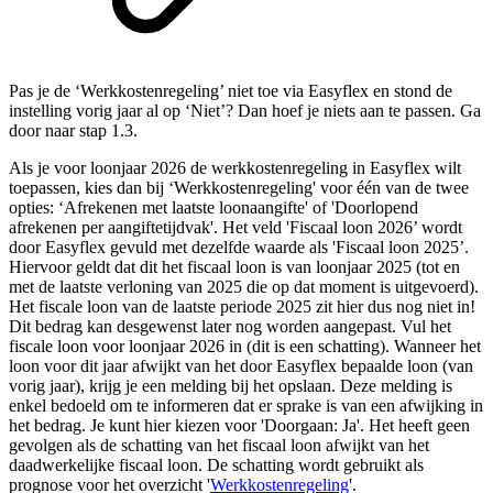
Pas je de ‘Werkkostenregeling’ niet toe via Easyflex en stond de
instelling vorig jaar al op ‘Niet’? Dan hoef je niets aan te passen. Ga
door naar stap 1.3.
Als je voor loonjaar 2026 de werkkostenregeling in Easyflex wilt
toepassen, kies dan bij ‘Werkkostenregeling' voor één van de twee
opties: ‘Afrekenen met laatste loonaangifte' of 'Doorlopend
afrekenen per aangiftetijdvak'. Het veld 'Fiscaal loon 2026’ wordt
door Easyflex gevuld met dezelfde waarde als 'Fiscaal loon 2025’.
Hiervoor geldt dat dit het fiscaal loon is van loonjaar 2025 (tot en
met de laatste verloning van 2025 die op dat moment is uitgevoerd).
Het fiscale loon van de laatste periode 2025 zit hier dus nog niet in!
Dit bedrag kan desgewenst later nog worden aangepast. Vul het
fiscale loon voor loonjaar 2026 in (dit is een schatting). Wanneer het
loon voor dit jaar afwijkt van het door Easyflex bepaalde loon (van
vorig jaar), krijg je een melding bij het opslaan. Deze melding is
enkel bedoeld om te informeren dat er sprake is van een afwijking in
het bedrag. Je kunt hier kiezen voor 'Doorgaan: Ja'. Het heeft geen
gevolgen als de schatting van het fiscaal loon afwijkt van het
daadwerkelijke fiscaal loon. De schatting wordt gebruikt als
prognose voor het overzicht '
Werkkostenregeling
'.