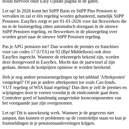
Houd hiervoor onze Easy Update pagina in de gaten.
Let op! In 2026 komt het StiPP Basis en StiPP Plus Pensioen te
vervallen en zal er één regeling worden gehanteerd, namelijk StiPP
Pensioen. Easyflex zorgt er per 01-01-2026 voor dat flexwerkers die
nu in de basisregeling zitten automatisch doorgaan in de nieuwe
StiPP Pensioen regeling, en flexwerkers in de plusregeling over
worden gezet naar de nieuwe StiPP Pensioen regeling.
Pas je APG pensioen toe? Dan worden de premies en franchises
voor cao codes 17 (UTA) en 92 (Bpf Middelloon) ook door
Easyflex ingericht. Wanneer de rekenregels bekend zijn, worden
deze doorgevoerd in Easyflex. Mocht dan de jaarwissel al zijn
gedaan, dienen de kostprijzen opnieuw te worden berekend.
Heb je nog andere pensioenregelingen op het tabblad 'Aftrekposten'
vastgelegd? Of pas je andere aftrekposten toe zoals Cao-fonds,
VUT regeling of WIA hiaat regeling? Dan dien je zelf de premies en
wijzigingen door te voeren voordat je de eindcontrole gaat doen.
Controleer goed of handmatig aangevinkte looncomponenten van
het voorgaande jaar zijn overgenomen.
Let op! Dit is nauwkeurig werk. Wanneer je de gegevens niet
aanpast, dan kunnen er problemen op de controlelijst staan en kun je
foutmeldingen in je pensioenaanleveringen krijgen.