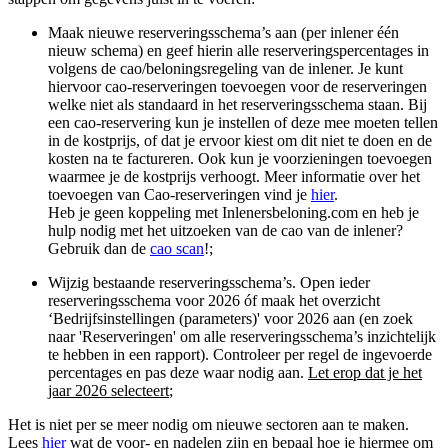
Maak nieuwe reserveringsschema’s aan (per inlener één
nieuw schema) en geef hierin alle reserveringspercentages in
volgens de cao/beloningsregeling van de inlener. Je kunt
hiervoor cao-reserveringen toevoegen voor de reserveringen
welke niet als standaard in het reserveringsschema staan. Bij
een cao-reservering kun je instellen of deze mee moeten tellen
in de kostprijs, of dat je ervoor kiest om dit niet te doen en de
kosten na te factureren. Ook kun je voorzieningen toevoegen
waarmee je de kostprijs verhoogt. Meer informatie over het
toevoegen van Cao-reserveringen vind je
hier
.
Heb je geen koppeling met Inlenersbeloning.com en heb je
hulp nodig met het uitzoeken van de cao van de inlener?
Gebruik dan de
cao scan
!;
Wijzig bestaande reserveringsschema’s. Open ieder
reserveringsschema voor 2026 óf maak het overzicht
‘Bedrijfsinstellingen (parameters)' voor 2026 aan (en zoek
naar 'Reserveringen' om alle reserveringsschema’s inzichtelijk
te hebben in een rapport). Controleer per regel de ingevoerde
percentages en pas deze waar nodig aan.
Let erop dat je het
jaar 2026 selecteert
;
Het is niet per se meer nodig om nieuwe sectoren aan te maken.
Lees
hier
wat de voor- en nadelen zijn en bepaal hoe je hiermee om