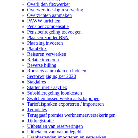
Overlijden flexwerker
Overwerktoeslag reservering
Overzichten aanmaken
PAWW inrichten
Pensioencompensatie
Pensioenregeling toevoegen
Plaatsen zonder BSN
Plaatsing invoeren
Plan4Flex
Reisuren verwerken
Relatie invoeren
Reverse billing
Roosters aanmaken en indelen
Sectorwijziging per 2020
Stagiaires
Starten met Easyflex
Subsidieregeling loonkosten
Switchen tussen werkmaatschappijen
Tariefafspraken exporteren / importeren
Templates
Teruggaaf premies werknemersverzekeringen
Tijdregistratie
Uitbetalen van reserveringen
Uitbetalen van vakantiegeld
Urenbestanden importeren en verwerken