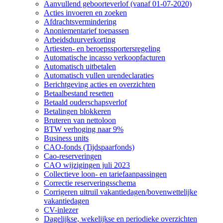
Aanvullend geboorteverlof (vanaf 01-07-2020)
Acties invoeren en zoeken
Afdrachtsvermindering
Anoniementarief toepassen
Arbeidsduurverkorting
Artiesten- en beroepssportersregeling
Automatische incasso verkoopfacturen
Automatisch uitbetalen
Automatisch vullen urendeclaraties
Berichtgeving acties en overzichten
Betaalbestand resetten
Betaald ouderschapsverlof
Betalingen blokkeren
Bruteren van nettoloon
BTW verhoging naar 9%
Business units
CAO-fonds (Tijdspaarfonds)
Cao-reserveringen
CAO wijzigingen juli 2023
Collectieve loon- en tariefaanpassingen
Correctie reserveringsschema
Corrigeren uitruil vakantiedagen/bovenwettelijke
vakantiedagen
CV-inlezer
Dagelijkse, wekelijkse en periodieke overzichten