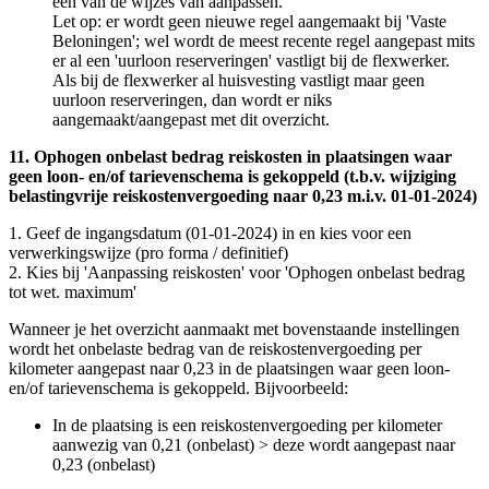
een van de wijzes van aanpassen.
Let op: er wordt geen nieuwe regel aangemaakt bij 'Vaste
Beloningen'; wel wordt de meest recente regel aangepast mits
er al een 'uurloon reserveringen' vastligt bij de flexwerker.
Als bij de flexwerker al huisvesting vastligt maar geen
uurloon reserveringen, dan wordt er niks
aangemaakt/aangepast met dit overzicht.
11. Ophogen onbelast bedrag reiskosten in plaatsingen waar
geen loon- en/of tarievenschema is gekoppeld (t.b.v. wijziging
belastingvrije reiskostenvergoeding naar 0,23 m.i.v. 01-01-2024)
1. Geef de ingangsdatum (01-01-2024) in en kies voor een
verwerkingswijze (pro forma / definitief)
2. Kies bij 'Aanpassing reiskosten' voor 'Ophogen onbelast bedrag
tot wet. maximum'
Wanneer je het overzicht aanmaakt met bovenstaande instellingen
wordt het onbelaste bedrag van de reiskostenvergoeding per
kilometer aangepast naar 0,23 in de plaatsingen waar geen loon-
en/of tarievenschema is gekoppeld. Bijvoorbeeld:
In de plaatsing is een reiskostenvergoeding per kilometer
aanwezig van 0,21 (onbelast) > deze wordt aangepast naar
0,23 (onbelast)