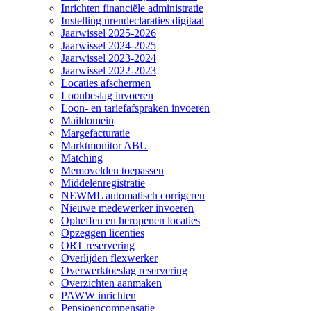
Inrichten financiële administratie
Instelling urendeclaraties digitaal
Jaarwissel 2025-2026
Jaarwissel 2024-2025
Jaarwissel 2023-2024
Jaarwissel 2022-2023
Locaties afschermen
Loonbeslag invoeren
Loon- en tariefafspraken invoeren
Maildomein
Margefacturatie
Marktmonitor ABU
Matching
Memovelden toepassen
Middelenregistratie
NEWML automatisch corrigeren
Nieuwe medewerker invoeren
Opheffen en heropenen locaties
Opzeggen licenties
ORT reservering
Overlijden flexwerker
Overwerktoeslag reservering
Overzichten aanmaken
PAWW inrichten
Pensioencompensatie