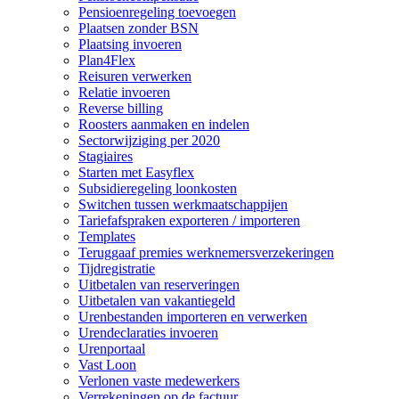
Pensioenregeling toevoegen
Plaatsen zonder BSN
Plaatsing invoeren
Plan4Flex
Reisuren verwerken
Relatie invoeren
Reverse billing
Roosters aanmaken en indelen
Sectorwijziging per 2020
Stagiaires
Starten met Easyflex
Subsidieregeling loonkosten
Switchen tussen werkmaatschappijen
Tariefafspraken exporteren / importeren
Templates
Teruggaaf premies werknemersverzekeringen
Tijdregistratie
Uitbetalen van reserveringen
Uitbetalen van vakantiegeld
Urenbestanden importeren en verwerken
Urendeclaraties invoeren
Urenportaal
Vast Loon
Verlonen vaste medewerkers
Verrekeningen op de factuur