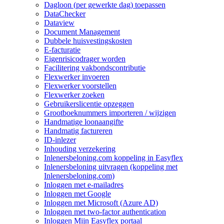
Dagloon (per gewerkte dag) toepassen
DataChecker
Dataview
Document Management
Dubbele huisvestingskosten
E-facturatie
Eigenrisicodrager worden
Facilitering vakbondscontributie
Flexwerker invoeren
Flexwerker voorstellen
Flexwerker zoeken
Gebruikerslicentie opzeggen
Grootboeknummers importeren / wijzigen
Handmatige loonaangifte
Handmatig factureren
ID-inlezer
Inhouding verzekering
Inlenersbeloning.com koppeling in Easyflex
Inlenersbeloning uitvragen (koppeling met
Inlenersbeloning.com)
Inloggen met e-mailadres
Inloggen met Google
Inloggen met Microsoft (Azure AD)
Inloggen met two-factor authentication
Inloggen Mijn Easyflex portaal