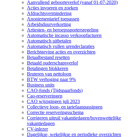
Aanvullend geboorteverlof (vanaf 01-07-2020)
Acties invoeren en zoeken
Afdrachtsvermindering
Anoniementarief toepassen
Arbeidsduurverkorting
Artiesten- en beroepssportersregeling
Automatische incasso verkoopfacturen
Automatisch uitbetalen
Automatisch vullen urendeclaraties
Berichtgeving acties en overzichten
Betaalbestand resetten
Betaald ouderschapsverlof
Betalingen blokkeren
Bruteren van nettoloon
BTW verhoging naar 9%
Business units
CAO-fonds (Tijdspaarfonds)
Cao-reserveringen
CAO wijzigingen juli 2023
Collectieve loon- en tariefaanpassingen
Correctie reserveringsschema
Corrigeren uitruil vakantiedagen/bovenwettelijke
vakantiedagen
CV-inlezer
Dagelijkse, wekelijkse en periodieke overzichten