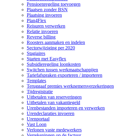
Pensioenregeling toevoegen
Plaatsen zonder BSN
Plaatsing invoeren
Plan4Flex
Reisuren verwerken
Relatie invoeren
Reverse billing
Roosters aanmaken en indelen
Sectorwijziging per 2020
Stagiaires
Starten met Easyflex
Subsidieregeling loonkosten
Switchen tussen werkmaatschappijen
Tariefafspraken exporteren / importeren
Templates
Teruggaaf premies werknemersverzekeringen
Tijdregistratie
Uitbetalen van reserveringen
Uitbetalen van vakantiegeld
Urenbestanden importeren en verwerken
Urendeclaraties invoeren
Urenportaal
Vast Loon
Verlonen vaste medewerkers
Verrekeningen op de factuur