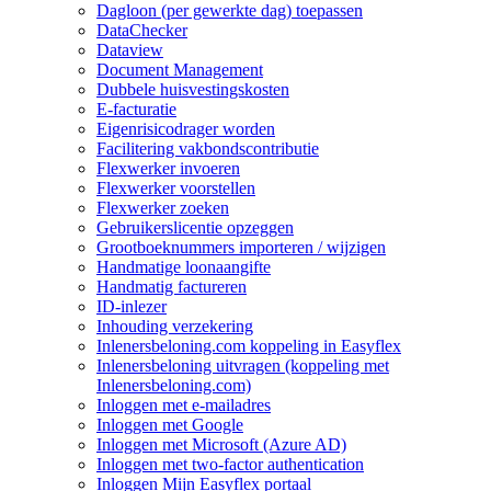
Dagloon (per gewerkte dag) toepassen
DataChecker
Dataview
Document Management
Dubbele huisvestingskosten
E-facturatie
Eigenrisicodrager worden
Facilitering vakbondscontributie
Flexwerker invoeren
Flexwerker voorstellen
Flexwerker zoeken
Gebruikerslicentie opzeggen
Grootboeknummers importeren / wijzigen
Handmatige loonaangifte
Handmatig factureren
ID-inlezer
Inhouding verzekering
Inlenersbeloning.com koppeling in Easyflex
Inlenersbeloning uitvragen (koppeling met
Inlenersbeloning.com)
Inloggen met e-mailadres
Inloggen met Google
Inloggen met Microsoft (Azure AD)
Inloggen met two-factor authentication
Inloggen Mijn Easyflex portaal