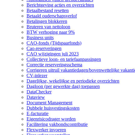
Berichtgeving acties en overzichten
Betaalbestand resetten
Betaald ouderschapsverlof
Betalingen blokkeren
Bruteren van nettoloon
BTW verhoging naar 9%
Business units
CAO-fonds (Tijdspaarfonds)
Cao-reserveringen
CAO wijzigingen juli 2023
Collectieve loon- en tariefaanpassingen
Correctie reserveringsschema
Corrigeren uitruil vakantiedagen/bovenwettelijke vakant
CV-inlezer
Dagelijkse, wekelijkse en periodieke overzichten
Dagloon (per gewerkte dag) toepassen
DataChecker
Dataview
Document Management
Dubbele huisvestingskosten
E-facturatie
Eigenrisicodrager worden
Facilitering vakbondscontributie
Flexwerker invoeren