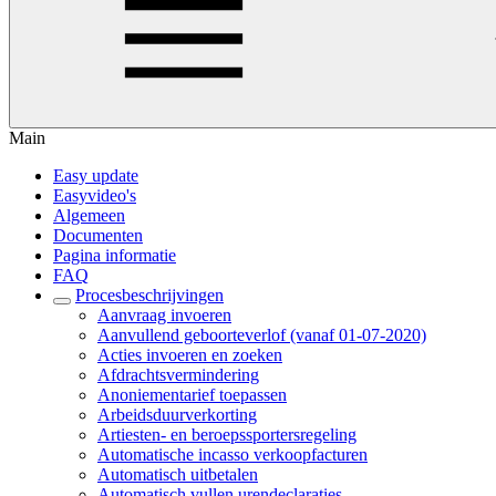
Main
Easy update
Easyvideo's
Algemeen
Documenten
Pagina informatie
FAQ
Procesbeschrijvingen
Aanvraag invoeren
Aanvullend geboorteverlof (vanaf 01-07-2020)
Acties invoeren en zoeken
Afdrachtsvermindering
Anoniementarief toepassen
Arbeidsduurverkorting
Artiesten- en beroepssportersregeling
Automatische incasso verkoopfacturen
Automatisch uitbetalen
Automatisch vullen urendeclaraties