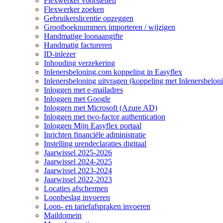
Flexwerker voorstellen
Flexwerker zoeken
Gebruikerslicentie opzeggen
Grootboeknummers importeren / wijzigen
Handmatige loonaangifte
Handmatig factureren
ID-inlezer
Inhouding verzekering
Inlenersbeloning.com koppeling in Easyflex
Inlenersbeloning uitvragen (koppeling met Inlenersbelon
Inloggen met e-mailadres
Inloggen met Google
Inloggen met Microsoft (Azure AD)
Inloggen met two-factor authentication
Inloggen Mijn Easyflex portaal
Inrichten financiële administratie
Instelling urendeclaraties digitaal
Jaarwissel 2025-2026
Jaarwissel 2024-2025
Jaarwissel 2023-2024
Jaarwissel 2022-2023
Locaties afschermen
Loonbeslag invoeren
Loon- en tariefafspraken invoeren
Maildomein