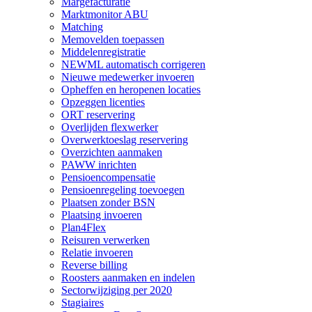
Margefacturatie
Marktmonitor ABU
Matching
Memovelden toepassen
Middelenregistratie
NEWML automatisch corrigeren
Nieuwe medewerker invoeren
Opheffen en heropenen locaties
Opzeggen licenties
ORT reservering
Overlijden flexwerker
Overwerktoeslag reservering
Overzichten aanmaken
PAWW inrichten
Pensioencompensatie
Pensioenregeling toevoegen
Plaatsen zonder BSN
Plaatsing invoeren
Plan4Flex
Reisuren verwerken
Relatie invoeren
Reverse billing
Roosters aanmaken en indelen
Sectorwijziging per 2020
Stagiaires