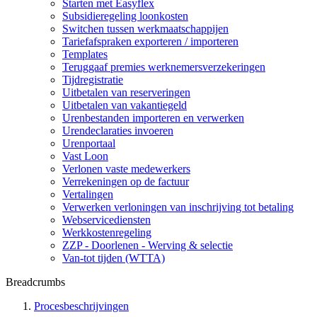
Starten met Easyflex
Subsidieregeling loonkosten
Switchen tussen werkmaatschappijen
Tariefafspraken exporteren / importeren
Templates
Teruggaaf premies werknemersverzekeringen
Tijdregistratie
Uitbetalen van reserveringen
Uitbetalen van vakantiegeld
Urenbestanden importeren en verwerken
Urendeclaraties invoeren
Urenportaal
Vast Loon
Verlonen vaste medewerkers
Verrekeningen op de factuur
Vertalingen
Verwerken verloningen van inschrijving tot betaling
Webservicediensten
Werkkostenregeling
ZZP - Doorlenen - Werving & selectie
Van-tot tijden (WTTA)
Breadcrumbs
Procesbeschrijvingen