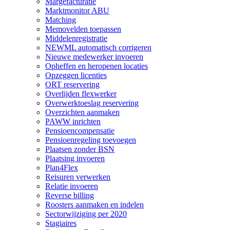
Margefacturatie
Marktmonitor ABU
Matching
Memovelden toepassen
Middelenregistratie
NEWML automatisch corrigeren
Nieuwe medewerker invoeren
Opheffen en heropenen locaties
Opzeggen licenties
ORT reservering
Overlijden flexwerker
Overwerktoeslag reservering
Overzichten aanmaken
PAWW inrichten
Pensioencompensatie
Pensioenregeling toevoegen
Plaatsen zonder BSN
Plaatsing invoeren
Plan4Flex
Reisuren verwerken
Relatie invoeren
Reverse billing
Roosters aanmaken en indelen
Sectorwijziging per 2020
Stagiaires