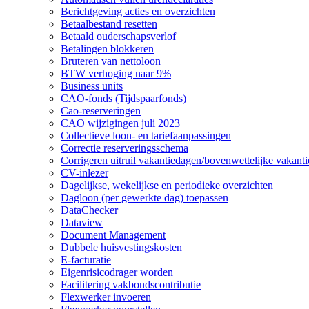
Berichtgeving acties en overzichten
Betaalbestand resetten
Betaald ouderschapsverlof
Betalingen blokkeren
Bruteren van nettoloon
BTW verhoging naar 9%
Business units
CAO-fonds (Tijdspaarfonds)
Cao-reserveringen
CAO wijzigingen juli 2023
Collectieve loon- en tariefaanpassingen
Correctie reserveringsschema
Corrigeren uitruil vakantiedagen/bovenwettelijke vakant
CV-inlezer
Dagelijkse, wekelijkse en periodieke overzichten
Dagloon (per gewerkte dag) toepassen
DataChecker
Dataview
Document Management
Dubbele huisvestingskosten
E-facturatie
Eigenrisicodrager worden
Facilitering vakbondscontributie
Flexwerker invoeren