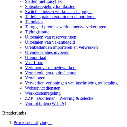
Starten met Easyflex
Subsidieregeling loonkosten
Switchen tussen werkmaatschappijen
Tariefafspraken exporteren / importeren
Templates
Teruggaaf premies werknemersverzekeringen
Tijdregistratie
Uitbetalen van reserveringen
Uitbetalen van vakantiegeld
Urenbestanden importeren en verwerken
Urendeclaraties invoeren
Urenportaal
Vast Loon
Verlonen vaste medewerkers
Verrekeningen op de factuur
Vertalingen
Verwerken verloningen van inschrijving tot betaling
Webservicediensten
Werkkostenregeling
ZZP - Doorlenen - Werving & selectie
Van-tot tijden (WTTA)
Breadcrumbs
Procesbeschrijvingen