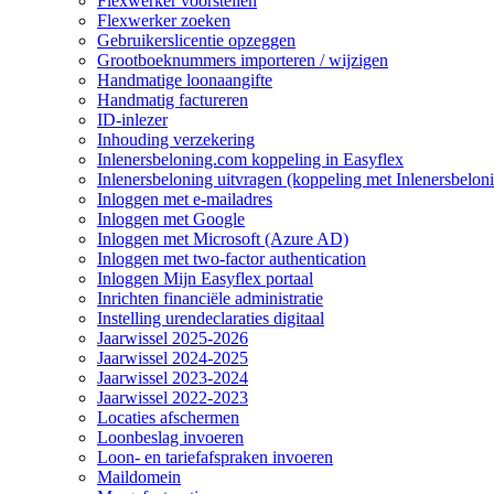
Flexwerker voorstellen
Flexwerker zoeken
Gebruikerslicentie opzeggen
Grootboeknummers importeren / wijzigen
Handmatige loonaangifte
Handmatig factureren
ID-inlezer
Inhouding verzekering
Inlenersbeloning.com koppeling in Easyflex
Inlenersbeloning uitvragen (koppeling met Inlenersbelon
Inloggen met e-mailadres
Inloggen met Google
Inloggen met Microsoft (Azure AD)
Inloggen met two-factor authentication
Inloggen Mijn Easyflex portaal
Inrichten financiële administratie
Instelling urendeclaraties digitaal
Jaarwissel 2025-2026
Jaarwissel 2024-2025
Jaarwissel 2023-2024
Jaarwissel 2022-2023
Locaties afschermen
Loonbeslag invoeren
Loon- en tariefafspraken invoeren
Maildomein