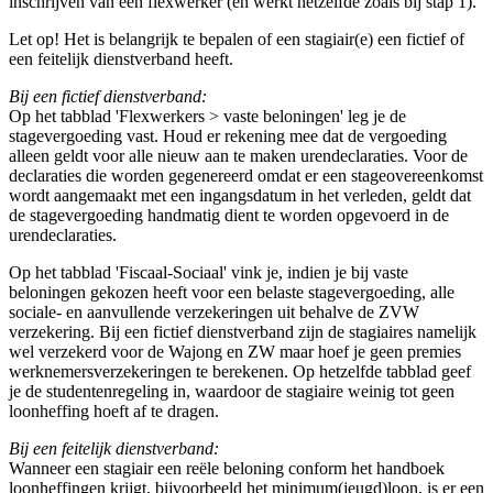
inschrijven van een flexwerker (en werkt hetzelfde zoals bij stap 1).
Let op! Het is belangrijk te bepalen of een stagiair(e) een fictief of
een feitelijk dienstverband heeft.
Bij een fictief dienstverband:
Op het tabblad 'Flexwerkers > vaste beloningen' leg je de
stagevergoeding vast. Houd er rekening mee dat de vergoeding
alleen geldt voor alle nieuw aan te maken urendeclaraties. Voor de
declaraties die worden gegenereerd omdat er een stageovereenkomst
wordt aangemaakt met een ingangsdatum in het verleden, geldt dat
de stagevergoeding handmatig dient te worden opgevoerd in de
urendeclaraties.
Op het tabblad 'Fiscaal-Sociaal' vink je, indien je bij vaste
beloningen gekozen heeft voor een belaste stagevergoeding, alle
sociale- en aanvullende verzekeringen uit behalve de ZVW
verzekering. Bij een fictief dienstverband zijn de stagiaires namelijk
wel verzekerd voor de Wajong en ZW maar hoef je geen premies
werknemersverzekeringen te berekenen. Op hetzelfde tabblad geef
je de studentenregeling in, waardoor de stagiaire weinig tot geen
loonheffing hoeft af te dragen.
Bij een feitelijk dienstverband:
Wanneer een stagiair een reële beloning conform het handboek
loonheffingen krijgt, bijvoorbeeld het minimum(jeugd)loon, is er een