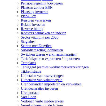
Pensioenregeling toevoegen
Plaatsen zonder BSN
Plaatsing invoeren
Plan4Flex
Reisuren verwerken
Relatie invoeren
Reverse billing
Roosters aanmaken en indelen
Sectorwijziging per 2020
Stagiaires
Starten met Easyflex
Subsidieregeling loonkosten
Switchen tussen werkmaatschappijen
Tariefafspraken exporteren / importeren
Templates
Teruggaaf premies werknemersverzekeringen
Tijdregistratie
Uitbetalen van reserveringen
Uitbetalen van vakantiegeld
Urenbestanden importeren en verwerken
Urendeclaraties invoeren
Urenportaal
Vast Loon
Verlonen vaste medewerkers
Verrekeningen op de factuur