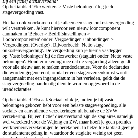
Bij een fictief dienstverband:
Op het tabblad 'Flexwerkers > Vaste beloningen' leg je de
stagevergoeding vast.
Het kan ook voorkomen dat je alleen een stage onkostenvergoeding
wilt verstrekken. Je kunt hiervoor een nieuw looncomponent
aanmaken in 'Beheer > Bedrijfsinstellingen >
Looncomponenten' onder 'Vergoedingen / inhoudingen >
Vergoedingen (Overige)'. Bijvoorbeeld: 'Netto stage
onkostenvergoeding'. De vergoeding kun je hierna vastleggen
op 'Vaste beloningen' bij de flexwerker (stagiair) onder 'Netto vaste
beloningen'. Houd er rekening mee dat de vergoeding alleen geldt
voor alle nieuw aan te maken urendeclaraties. Voor de declaraties
die worden gegenereerd, omdat er een stageovereenkomst wordt
aangemaakt met een ingangsdatum in het verleden, geldt dat de
stagevergoeding handmatig dient te worden opgevoerd in de
urendeclaraties.
Op het tabblad 'Fiscaal-Sociaal' vink je, indien je bij vaste
beloningen gekozen hebt voor een belaste stagevergoeding, alle
sociale- en aanvullende verzekeringen uit behalve de ZVW
verzekering. Bij een fictief dienstverband zijn de stagiaires namelijk
wel verzekerd voor de Wajong en ZW, maar hoeft je geen premies
werknemersverzekeringen te berekenen. In hetzelfde tabblad geef je
de studentenregeling in, waardoor de stagiaire weinig tot geen