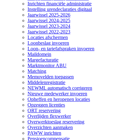
Inrichten financiële administratie
Instelling urendeclaraties digitaal
Jaarwissel 2025-2026
Jaarwissel 2024-2025
Jaarwissel 2023-2024
Jaarwissel 2022-2023
Locaties afschermen
Loonbeslag invoeren
Loon- en tariefafspraken invoeren
Maildomein
Margefacturatie
Marktmonitor ABU
Matching
Memovelden toepassen
Middelenregistratie
NEWML automatisch corrigeren
Nieuwe medewerker invoeren
Opheffen en heropenen locaties
Opzeggen licenties
ORT reservering
Overlijden flexwerker
Overwerktoeslag reservering
Overzichten aanmaken
PAWW inrichten
Pensioencompensatie