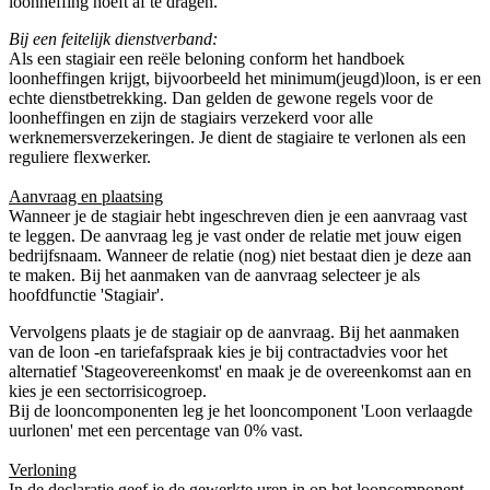
loonheffing hoeft af te dragen.
Bij een feitelijk dienstverband:
Als een stagiair een reële beloning conform het handboek
loonheffingen krijgt, bijvoorbeeld het minimum(jeugd)loon, is er een
echte dienstbetrekking. Dan gelden de gewone regels voor de
loonheffingen en zijn de stagiairs verzekerd voor alle
werknemersverzekeringen. Je dient de stagiaire te verlonen als een
reguliere flexwerker.
Aanvraag en plaatsing
Wanneer je de stagiair hebt ingeschreven dien je een aanvraag vast
te leggen. De aanvraag leg je vast onder de relatie met jouw eigen
bedrijfsnaam. Wanneer de relatie (nog) niet bestaat dien je deze aan
te maken. Bij het aanmaken van de aanvraag selecteer je als
hoofdfunctie 'Stagiair'.
Vervolgens plaats je de stagiair op de aanvraag. Bij het aanmaken
van de loon -en tariefafspraak kies je bij contractadvies voor het
alternatief 'Stageovereenkomst' en maak je de overeenkomst aan en
kies je een sectorrisicogroep.
Bij de looncomponenten leg je het looncomponent 'Loon verlaagde
uurlonen' met een percentage van 0% vast.
Verloning
In de declaratie geef je de gewerkte uren in op het looncomponent