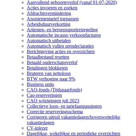
Aanvullend geboorteverlof (vanaf 01-07-2020)
Acties invoeren en zoeken
Afdrachtsvermindering
Anoniementarief toepassen
Arbeidsduurverkorting
Artiesten- en beroepssportersregeling
Automatische incasso verkoopfacturen
Automatisch uitbetalen
Automatisch vullen urendeclaraties
Berichtgeving acties en overzichten
Betaalbestand resetten
Betaald ouderschapsverlof
Betalingen blokkeren
Bruteren van nettoloon
BTW verhoging naar 9%
Business units
CAO-fonds (Tijdspaarfonds)
Cao-reserveringen
CAO wijzigingen juli 2023
Collectieve loon- en tariefaanpassingen
Correctie reserveringsschema
Corrigeren uitruil vakantiedagen/bovenwettelijke
vakantiedagen
CV-inlezer
Dagelijkse, wekelijkse en periodieke overzichten