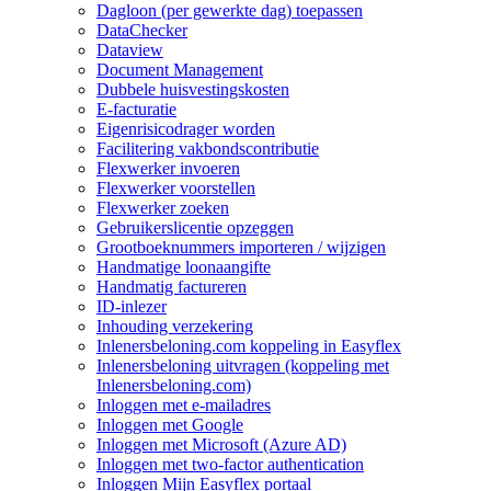
Dagloon (per gewerkte dag) toepassen
DataChecker
Dataview
Document Management
Dubbele huisvestingskosten
E-facturatie
Eigenrisicodrager worden
Facilitering vakbondscontributie
Flexwerker invoeren
Flexwerker voorstellen
Flexwerker zoeken
Gebruikerslicentie opzeggen
Grootboeknummers importeren / wijzigen
Handmatige loonaangifte
Handmatig factureren
ID-inlezer
Inhouding verzekering
Inlenersbeloning.com koppeling in Easyflex
Inlenersbeloning uitvragen (koppeling met
Inlenersbeloning.com)
Inloggen met e-mailadres
Inloggen met Google
Inloggen met Microsoft (Azure AD)
Inloggen met two-factor authentication
Inloggen Mijn Easyflex portaal