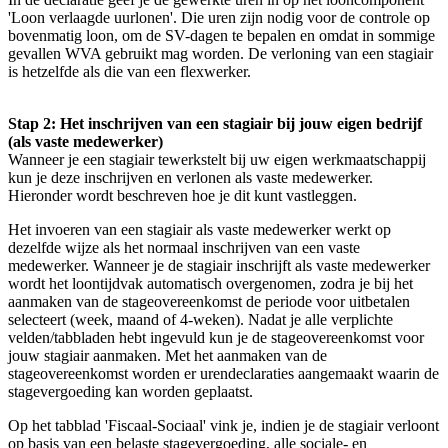
'Loon verlaagde uurlonen'. Die uren zijn nodig voor de controle op
bovenmatig loon, om de SV-dagen te bepalen en omdat in sommige
gevallen WVA gebruikt mag worden. De verloning van een stagiair
is hetzelfde als die van een flexwerker.
Stap 2: Het inschrijven van een stagiair bij jouw eigen bedrijf
(als vaste medewerker)
Wanneer je een stagiair tewerkstelt bij uw eigen werkmaatschappij
kun je deze inschrijven en verlonen als vaste medewerker.
Hieronder wordt beschreven hoe je dit kunt vastleggen.
Het invoeren van een stagiair als vaste medewerker werkt op
dezelfde wijze als het normaal inschrijven van een vaste
medewerker. Wanneer je de stagiair inschrijft als vaste medewerker
wordt het loontijdvak automatisch overgenomen, zodra je bij het
aanmaken van de stageovereenkomst de periode voor uitbetalen
selecteert (week, maand of 4-weken). Nadat je alle verplichte
velden/tabbladen hebt ingevuld kun je de stageovereenkomst voor
jouw stagiair aanmaken. Met het aanmaken van de
stageovereenkomst worden er urendeclaraties aangemaakt waarin de
stagevergoeding kan worden geplaatst.
Op het tabblad 'Fiscaal-Sociaal' vink je, indien je de stagiair verloont
op basis van een belaste stagevergoeding, alle sociale- en