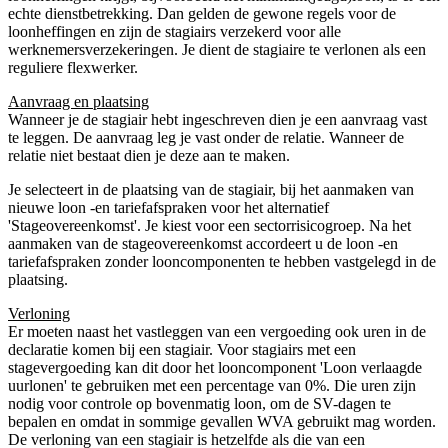
echte dienstbetrekking. Dan gelden de gewone regels voor de
loonheffingen en zijn de stagiairs verzekerd voor alle
werknemersverzekeringen. Je dient de stagiaire te verlonen als een
reguliere flexwerker.
Aanvraag en plaatsing
Wanneer je de stagiair hebt ingeschreven dien je een aanvraag vast
te leggen. De aanvraag leg je vast onder de relatie. Wanneer de
relatie niet bestaat dien je deze aan te maken.
Je selecteert in de plaatsing van de stagiair, bij het aanmaken van
nieuwe loon -en tariefafspraken voor het alternatief
'Stageovereenkomst'. Je kiest voor een sectorrisicogroep. Na het
aanmaken van de stageovereenkomst accordeert u de loon -en
tariefafspraken zonder looncomponenten te hebben vastgelegd in de
plaatsing.
Verloning
Er moeten naast het vastleggen van een vergoeding ook uren in de
declaratie komen bij een stagiair. Voor stagiairs met een
stagevergoeding kan dit door het looncomponent 'Loon verlaagde
uurlonen' te gebruiken met een percentage van 0%. Die uren zijn
nodig voor controle op bovenmatig loon, om de SV-dagen te
bepalen en omdat in sommige gevallen WVA gebruikt mag worden.
De verloning van een stagiair is hetzelfde als die van een