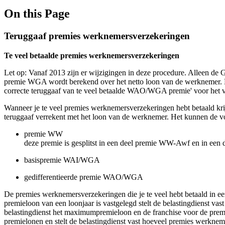
On this Page
Teruggaaf premies werknemersverzekeringen
Te veel betaalde premies werknemersverzekeringen
Let op: Vanaf 2013 zijn er wijzigingen in deze procedure. Alleen d
premie WGA wordt berekend over het netto loon van de werknemer. E
correcte teruggaaf van te veel betaalde WAO/WGA premie'
voor het 
Wanneer je te veel premies werknemersverzekeringen hebt betaald krijg 
teruggaaf verrekent met het loon van de werknemer. Het kunnen de vo
premie WW
deze premie is gesplitst in een deel premie WW-Awf en in een d
basispremie WAI/WGA
gedifferentieerde premie WAO/WGA
De premies werknemersverzekeringen die je te veel hebt betaald in ee
premieloon van een loonjaar is vastgelegd stelt de belastingdienst v
belastingdienst het maximumpremieloon en de franchise voor de pr
premielonen en stelt de belastingdienst vast hoeveel premies werknem