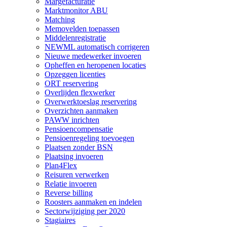
Margefacturatie
Marktmonitor ABU
Matching
Memovelden toepassen
Middelenregistratie
NEWML automatisch corrigeren
Nieuwe medewerker invoeren
Opheffen en heropenen locaties
Opzeggen licenties
ORT reservering
Overlijden flexwerker
Overwerktoeslag reservering
Overzichten aanmaken
PAWW inrichten
Pensioencompensatie
Pensioenregeling toevoegen
Plaatsen zonder BSN
Plaatsing invoeren
Plan4Flex
Reisuren verwerken
Relatie invoeren
Reverse billing
Roosters aanmaken en indelen
Sectorwijziging per 2020
Stagiaires