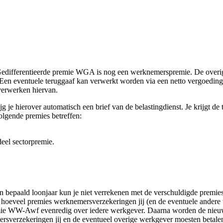
e Gedifferentieerde premie WGA is nog een werknemerspremie. De overi
en eventuele teruggaaf kan verwerkt worden via een netto vergoeding
verwerken hiervan.
je hierover automatisch een brief van de belastingdienst. Je krijgt de 
lgende premies betreffen:
eel sectorpremie.
n bepaald loonjaar kun je niet verrekenen met de verschuldigde premie
ast hoeveel premies werknemersverzekeringen jij (en de eventuele ande
emie WW-Awf evenredig over iedere werkgever. Daarna worden de nieu
ersverzekeringen jij en de eventueel overige werkgever moesten betalen