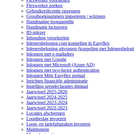
Flexwerker voorstellen
Flexwerker zoeken
Gebruikerslicentie opzeggen
Grootboeknummers importeren / wijzigen
Handmatige loonaangifte
Handmatig factureren
ID-inlezer
Inhouding verzekering
Inlenersbeloning.com koppeling in Easyflex
Inlenersbeloning uitvragen (koppeling met Inlenersbelon
Inloggen met e-mailadres
Inloggen met Google
Inloggen met Microsoft (Azure AD)
Inloggen met two-factor authentication
Inloggen Mijn Easyflex portaal
Inrichten financiële administratie
Instelling urendeclaraties digitaal
Jaarwissel 2025-2026
Jaarwissel 2024-2025
Jaarwissel 2023-2024
Jaarwissel 2022-2023
Locaties afschermen
Loonbeslag invoeren
Loon- en tariefafspraken invoeren
Maildomein