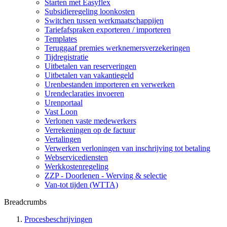
Starten met Easyflex
Subsidieregeling loonkosten
Switchen tussen werkmaatschappijen
Tariefafspraken exporteren / importeren
Templates
Teruggaaf premies werknemersverzekeringen
Tijdregistratie
Uitbetalen van reserveringen
Uitbetalen van vakantiegeld
Urenbestanden importeren en verwerken
Urendeclaraties invoeren
Urenportaal
Vast Loon
Verlonen vaste medewerkers
Verrekeningen op de factuur
Vertalingen
Verwerken verloningen van inschrijving tot betaling
Webservicediensten
Werkkostenregeling
ZZP - Doorlenen - Werving & selectie
Van-tot tijden (WTTA)
Breadcrumbs
Procesbeschrijvingen