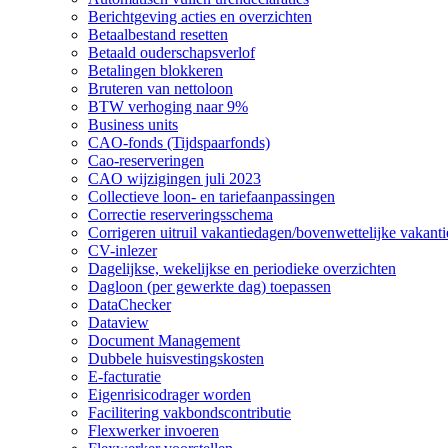
Berichtgeving acties en overzichten
Betaalbestand resetten
Betaald ouderschapsverlof
Betalingen blokkeren
Bruteren van nettoloon
BTW verhoging naar 9%
Business units
CAO-fonds (Tijdspaarfonds)
Cao-reserveringen
CAO wijzigingen juli 2023
Collectieve loon- en tariefaanpassingen
Correctie reserveringsschema
Corrigeren uitruil vakantiedagen/bovenwettelijke vakant
CV-inlezer
Dagelijkse, wekelijkse en periodieke overzichten
Dagloon (per gewerkte dag) toepassen
DataChecker
Dataview
Document Management
Dubbele huisvestingskosten
E-facturatie
Eigenrisicodrager worden
Facilitering vakbondscontributie
Flexwerker invoeren