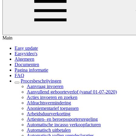
Main
Easy update
Easyvideo's
Algemeen
Documenten
Pagina informatie
FAQ
Procesbeschrijvingen
Aanvraag invoeren
Aanvullend geboorteverlof (vanaf 01-07-2020)
Acties invoeren en zoeken
Afdrachtsvermindering
Anoniementarief toepassen
Arbeidsduurverkorting
Artiesten- en beroepssportersregeling
Automatische incasso verkoopfacturen
Automatisch uitbetalen
Automatisch vullen urendeclaraties