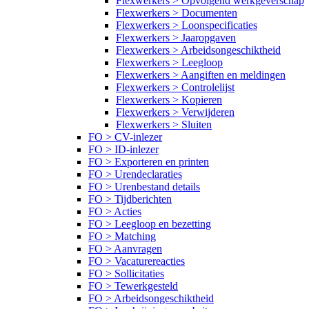
Flexwerkers > Opvolgend werkgeverschap
Flexwerkers > Documenten
Flexwerkers > Loonspecificaties
Flexwerkers > Jaaropgaven
Flexwerkers > Arbeidsongeschiktheid
Flexwerkers > Leegloop
Flexwerkers > Aangiften en meldingen
Flexwerkers > Controlelijst
Flexwerkers > Kopieren
Flexwerkers > Verwijderen
Flexwerkers > Sluiten
FO > CV-inlezer
FO > ID-inlezer
FO > Exporteren en printen
FO > Urendeclaraties
FO > Urenbestand details
FO > Tijdberichten
FO > Acties
FO > Leegloop en bezetting
FO > Matching
FO > Aanvragen
FO > Vacaturereacties
FO > Sollicitaties
FO > Tewerkgesteld
FO > Arbeidsongeschiktheid