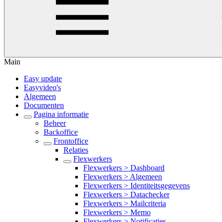
Main
Easy update
Easyvideo's
Algemeen
Documenten
Pagina informatie
Beheer
Backoffice
Frontoffice
Relaties
Flexwerkers
Flexwerkers > Dashboard
Flexwerkers > Algemeen
Flexwerkers > Identiteitsgegevens
Flexwerkers > Datachecker
Flexwerkers > Mailcriteria
Flexwerkers > Memo
Flexwerkers > Notificaties