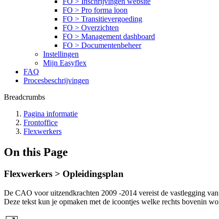
FO > Inschrijvingen website
FO > Pro forma loon
FO > Transitievergoeding
FO > Overzichten
FO > Management dashboard
FO > Documentenbeheer
Instellingen
Mijn Easyflex
FAQ
Procesbeschrijvingen
Breadcrumbs
Pagina informatie
Frontoffice
Flexwerkers
On this Page
Flexwerkers > Opleidingsplan
De CAO voor uitzendkrachten 2009 -2014 vereist de vastlegging van een
Deze tekst kun je opmaken met de icoontjes welke rechts bovenin word