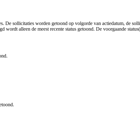
ties. De sollicitaties worden getoond op volgorde van actiedatum, de sol
egd wordt alleen de meest recente status getoond. De voorgaande status(s
ond.
getoond.