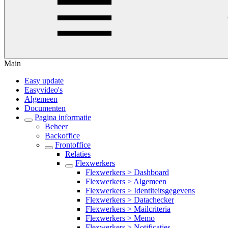
Main
Easy update
Easyvideo's
Algemeen
Documenten
Pagina informatie
Beheer
Backoffice
Frontoffice
Relaties
Flexwerkers
Flexwerkers > Dashboard
Flexwerkers > Algemeen
Flexwerkers > Identiteitsgegevens
Flexwerkers > Datachecker
Flexwerkers > Mailcriteria
Flexwerkers > Memo
Flexwerkers > Notificaties