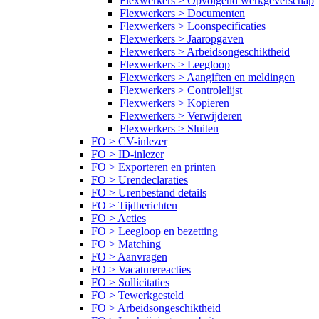
Flexwerkers > Opvolgend werkgeverschap
Flexwerkers > Documenten
Flexwerkers > Loonspecificaties
Flexwerkers > Jaaropgaven
Flexwerkers > Arbeidsongeschiktheid
Flexwerkers > Leegloop
Flexwerkers > Aangiften en meldingen
Flexwerkers > Controlelijst
Flexwerkers > Kopieren
Flexwerkers > Verwijderen
Flexwerkers > Sluiten
FO > CV-inlezer
FO > ID-inlezer
FO > Exporteren en printen
FO > Urendeclaraties
FO > Urenbestand details
FO > Tijdberichten
FO > Acties
FO > Leegloop en bezetting
FO > Matching
FO > Aanvragen
FO > Vacaturereacties
FO > Sollicitaties
FO > Tewerkgesteld
FO > Arbeidsongeschiktheid