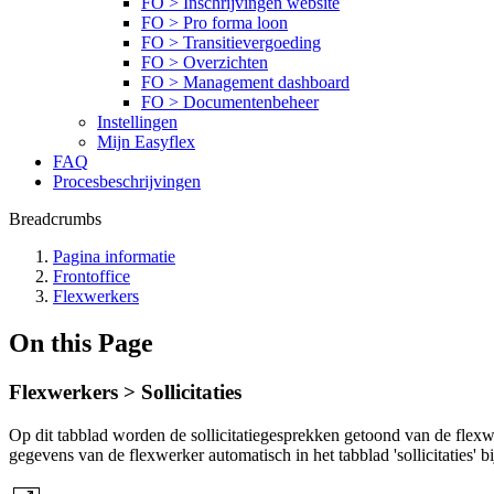
FO > Inschrijvingen website
FO > Pro forma loon
FO > Transitievergoeding
FO > Overzichten
FO > Management dashboard
FO > Documentenbeheer
Instellingen
Mijn Easyflex
FAQ
Procesbeschrijvingen
Breadcrumbs
Pagina informatie
Frontoffice
Flexwerkers
On this Page
Flexwerkers > Sollicitaties
Op dit tabblad worden de sollicitatiegesprekken getoond van de flexwerk
gegevens van de flexwerker automatisch in het tabblad 'sollicitaties' bij