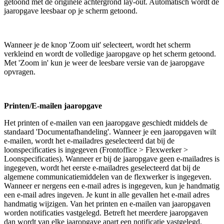
getoond met de originele achtergrond lay-out. Automatisch wordt de
jaaropgave leesbaar op je scherm getoond.
Wanneer je de knop 'Zoom uit' selecteert, wordt het scherm
verkleind en wordt de volledige jaaropgave op het scherm getoond.
Met 'Zoom in' kun je weer de leesbare versie van de jaaropgave
opvragen.
Printen/E-mailen jaaropgave
Het printen of e-mailen van een jaaropgave geschiedt middels de
standaard 'Documentafhandeling'. Wanneer je een jaaropgaven wilt
e-mailen, wordt het e-mailadres geselecteerd dat bij de
loonspecificaties is ingegeven (Frontoffice > Flexwerker >
Loonspecificaties). Wanneer er bij de jaaropgave geen e-mailadres is
ingegeven, wordt het eerste e-mailadres geselecteerd dat bij de
algemene communicatiemiddelen van de flexwerker is ingegeven.
Wanneer er nergens een e-mail adres is ingegeven, kun je handmatig
een e-mail adres ingeven. Je kunt in alle gevallen het e-mail adres
handmatig wijzigen. Van het printen en e-mailen van jaaropgaven
worden notificaties vastgelegd. Betreft het meerdere jaaropgaven
dan wordt van elke jaaropgave apart een notificatie vastgelegd.