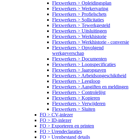
Flexwerkers > Opleidingsplan
Flexwerkers > Werkervaring
Flexwerkers > Profielschets
Flexwerkers > Sollicitaties
Flexwerkers > Tewerkgesteld
Flexwerkers > Uitsluitingen
Flexwerkers > Werkhistorie
Flexwerkers > Werkhistorie - conversie
Flexwerkers > Opvolgend
werkgeverschap
Flexwerkers > Documenten
Flexwerkers > Loonspecificaties
Flexwerkers > Jaaropgaven
Flexwerkers > Arbeidsongeschiktheid
Flexwerkers > Leegloop
Flexwerkers > Aangiften en meldingen
Flexwerkers > Controlelijst
Flexwerkers > Kopieren
Flexwerkers > Verwijderen
Flexwerkers > Sluiten
FO > CV-inlezer
FO > ID-inlezer
FO > Exporteren en printen
FO > Urendeclaraties
FO > Urenbestand details