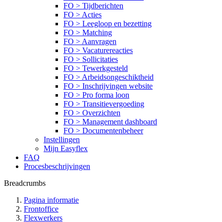
FO > Tijdberichten
FO > Acties
FO > Leegloop en bezetting
FO > Matching
FO > Aanvragen
FO > Vacaturereacties
FO > Sollicitaties
FO > Tewerkgesteld
FO > Arbeidsongeschiktheid
FO > Inschrijvingen website
FO > Pro forma loon
FO > Transitievergoeding
FO > Overzichten
FO > Management dashboard
FO > Documentenbeheer
Instellingen
Mijn Easyflex
FAQ
Procesbeschrijvingen
Breadcrumbs
Pagina informatie
Frontoffice
Flexwerkers