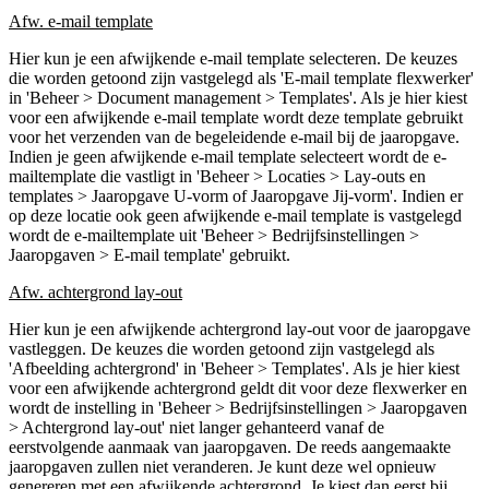
Afw. e-mail template
Hier kun je een afwijkende e-mail template selecteren. De keuzes
die worden getoond zijn vastgelegd als 'E-mail template flexwerker'
in 'Beheer > Document management > Templates'. Als je hier kiest
voor een afwijkende e-mail template wordt deze template gebruikt
voor het verzenden van de begeleidende e-mail bij de jaaropgave.
Indien je geen afwijkende e-mail template selecteert wordt de e-
mailtemplate die vastligt in 'Beheer > Locaties > Lay-outs en
templates > Jaaropgave U-vorm of Jaaropgave Jij-vorm'. Indien er
op deze locatie ook geen afwijkende e-mail template is vastgelegd
wordt de e-mailtemplate uit 'Beheer > Bedrijfsinstellingen >
Jaaropgaven > E-mail template' gebruikt.
Afw. achtergrond lay-out
Hier kun je een afwijkende achtergrond lay-out voor de jaaropgave
vastleggen. De keuzes die worden getoond zijn vastgelegd als
'Afbeelding achtergrond' in 'Beheer > Templates'. Als je hier kiest
voor een afwijkende achtergrond geldt dit voor deze flexwerker en
wordt de instelling in 'Beheer > Bedrijfsinstellingen > Jaaropgaven
> Achtergrond lay-out' niet langer gehanteerd vanaf de
eerstvolgende aanmaak van jaaropgaven. De reeds aangemaakte
jaaropgaven zullen niet veranderen. Je kunt deze wel opnieuw
genereren met een afwijkende achtergrond. Je kiest dan eerst bij