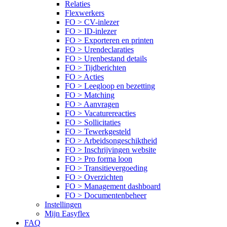
Relaties
Flexwerkers
FO > CV-inlezer
FO > ID-inlezer
FO > Exporteren en printen
FO > Urendeclaraties
FO > Urenbestand details
FO > Tijdberichten
FO > Acties
FO > Leegloop en bezetting
FO > Matching
FO > Aanvragen
FO > Vacaturereacties
FO > Sollicitaties
FO > Tewerkgesteld
FO > Arbeidsongeschiktheid
FO > Inschrijvingen website
FO > Pro forma loon
FO > Transitievergoeding
FO > Overzichten
FO > Management dashboard
FO > Documentenbeheer
Instellingen
Mijn Easyflex
FAQ