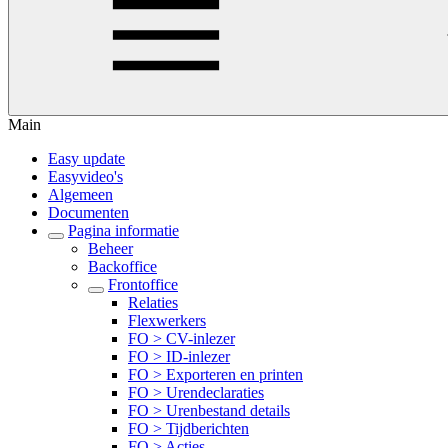
Main
Easy update
Easyvideo's
Algemeen
Documenten
Pagina informatie
Beheer
Backoffice
Frontoffice
Relaties
Flexwerkers
FO > CV-inlezer
FO > ID-inlezer
FO > Exporteren en printen
FO > Urendeclaraties
FO > Urenbestand details
FO > Tijdberichten
FO > Acties