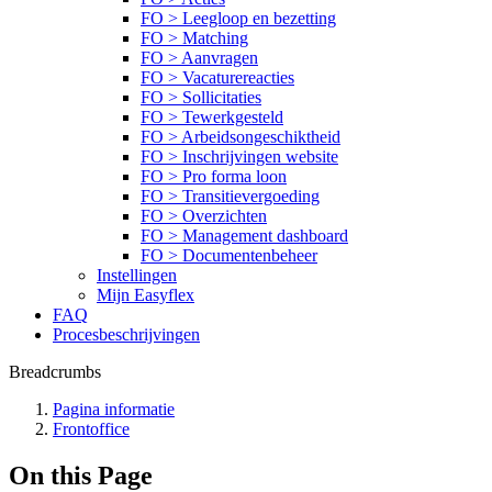
FO > Leegloop en bezetting
FO > Matching
FO > Aanvragen
FO > Vacaturereacties
FO > Sollicitaties
FO > Tewerkgesteld
FO > Arbeidsongeschiktheid
FO > Inschrijvingen website
FO > Pro forma loon
FO > Transitievergoeding
FO > Overzichten
FO > Management dashboard
FO > Documentenbeheer
Instellingen
Mijn Easyflex
FAQ
Procesbeschrijvingen
Breadcrumbs
Pagina informatie
Frontoffice
On this Page