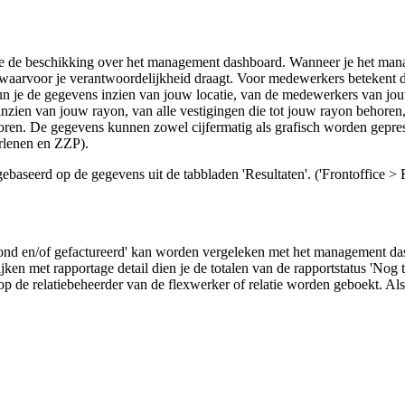
 de beschikking over het management dashboard. Wanneer je het manag
 waarvoor je verantwoordelijkheid draagt. Voor medewerkers betekent di
un je de gegevens inzien van jouw locatie, van de medewerkers van jouw 
zien van jouw rayon, van alle vestigingen die tot jouw rayon behoren,
ehoren. De gegevens kunnen zowel cijfermatig als grafisch worden gepres
oorlenen en ZZP).
seerd op de gegevens uit de tabbladen 'Resultaten'. ('Frontoffice > Fl
loond en/of gefactureerd' kan worden vergeleken met het management d
n met rapportage detail dien je de totalen van de rapportstatus 'Nog te
 op de relatiebeheerder van de flexwerker of relatie worden geboekt. Als