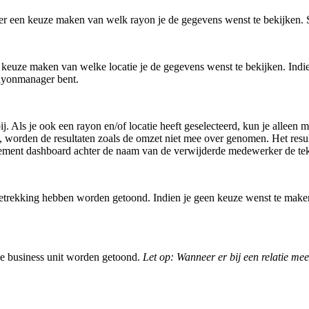
r een keuze maken van welk rayon je de gegevens wenst te bekijken. Se
keuze maken van welke locatie je de gegevens wenst te bekijken. Indien
 rayonmanager bent.
ls je ook een rayon en/of locatie heeft geselecteerd, kun je alleen me
 worden de resultaten zoals de omzet niet mee over genomen. Het result
ement dashboard achter de naam van de verwijderde medewerker de teks
 betrekking hebben worden getoond. Indien je geen keuze wenst te maken 
rde business unit worden getoond.
Let op: Wanneer er bij een relatie me