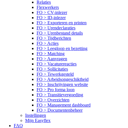
Relaties
Flexwerkers
FO > CV-inlezer
FO > ID-inlezer
FO > Exporteren en printen
FO > Urendeclaraties
FO > Urenbestand details
FO > Tijdberichten
FO > Acties
FO > Leegloop en bezetting
FO > Matching
FO > Aanvragen
FO > Vacaturereacties
FO > Sollicitaties
FO > Tewerkgesteld
FO > Arbeidsongeschiktheid
FO > Inschrijvingen website
FO > Pro forma loon
FO > Transitievergoeding
FO > Overzichten
FO > Management dashboard
FO > Documentenbeheer
Instellingen
Mijn Easyflex
FAQ