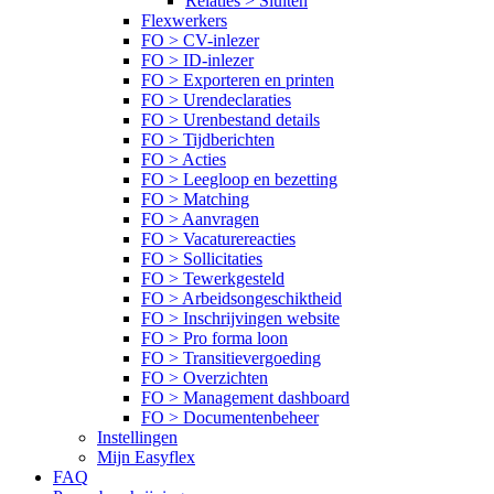
Relaties > Sluiten
Flexwerkers
FO > CV-inlezer
FO > ID-inlezer
FO > Exporteren en printen
FO > Urendeclaraties
FO > Urenbestand details
FO > Tijdberichten
FO > Acties
FO > Leegloop en bezetting
FO > Matching
FO > Aanvragen
FO > Vacaturereacties
FO > Sollicitaties
FO > Tewerkgesteld
FO > Arbeidsongeschiktheid
FO > Inschrijvingen website
FO > Pro forma loon
FO > Transitievergoeding
FO > Overzichten
FO > Management dashboard
FO > Documentenbeheer
Instellingen
Mijn Easyflex
FAQ