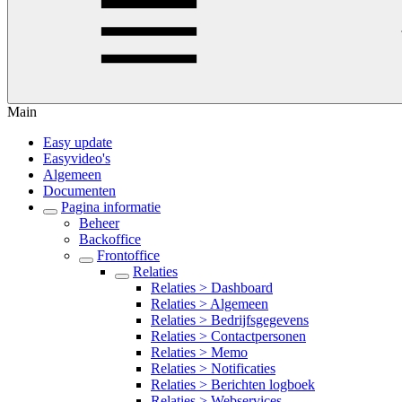
Main
Easy update
Easyvideo's
Algemeen
Documenten
Pagina informatie
Beheer
Backoffice
Frontoffice
Relaties
Relaties > Dashboard
Relaties > Algemeen
Relaties > Bedrijfsgegevens
Relaties > Contactpersonen
Relaties > Memo
Relaties > Notificaties
Relaties > Berichten logboek
Relaties > Webservices