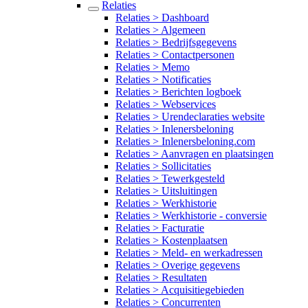
Relaties
Relaties > Dashboard
Relaties > Algemeen
Relaties > Bedrijfsgegevens
Relaties > Contactpersonen
Relaties > Memo
Relaties > Notificaties
Relaties > Berichten logboek
Relaties > Webservices
Relaties > Urendeclaraties website
Relaties > Inlenersbeloning
Relaties > Inlenersbeloning.com
Relaties > Aanvragen en plaatsingen
Relaties > Sollicitaties
Relaties > Tewerkgesteld
Relaties > Uitsluitingen
Relaties > Werkhistorie
Relaties > Werkhistorie - conversie
Relaties > Facturatie
Relaties > Kostenplaatsen
Relaties > Meld- en werkadressen
Relaties > Overige gegevens
Relaties > Resultaten
Relaties > Acquisitiegebieden
Relaties > Concurrenten