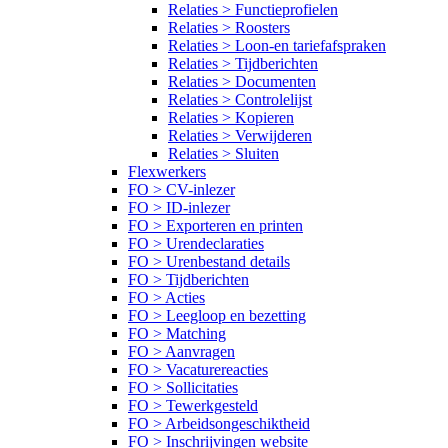
Relaties > Functieprofielen
Relaties > Roosters
Relaties > Loon-en tariefafspraken
Relaties > Tijdberichten
Relaties > Documenten
Relaties > Controlelijst
Relaties > Kopieren
Relaties > Verwijderen
Relaties > Sluiten
Flexwerkers
FO > CV-inlezer
FO > ID-inlezer
FO > Exporteren en printen
FO > Urendeclaraties
FO > Urenbestand details
FO > Tijdberichten
FO > Acties
FO > Leegloop en bezetting
FO > Matching
FO > Aanvragen
FO > Vacaturereacties
FO > Sollicitaties
FO > Tewerkgesteld
FO > Arbeidsongeschiktheid
FO > Inschrijvingen website