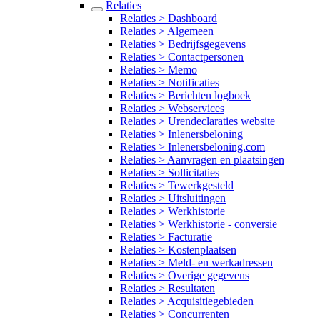
Relaties
Relaties > Dashboard
Relaties > Algemeen
Relaties > Bedrijfsgegevens
Relaties > Contactpersonen
Relaties > Memo
Relaties > Notificaties
Relaties > Berichten logboek
Relaties > Webservices
Relaties > Urendeclaraties website
Relaties > Inlenersbeloning
Relaties > Inlenersbeloning.com
Relaties > Aanvragen en plaatsingen
Relaties > Sollicitaties
Relaties > Tewerkgesteld
Relaties > Uitsluitingen
Relaties > Werkhistorie
Relaties > Werkhistorie - conversie
Relaties > Facturatie
Relaties > Kostenplaatsen
Relaties > Meld- en werkadressen
Relaties > Overige gegevens
Relaties > Resultaten
Relaties > Acquisitiegebieden
Relaties > Concurrenten