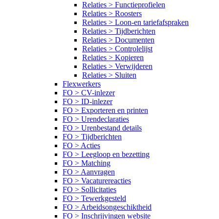
Relaties > Functieprofielen
Relaties > Roosters
Relaties > Loon-en tariefafspraken
Relaties > Tijdberichten
Relaties > Documenten
Relaties > Controlelijst
Relaties > Kopieren
Relaties > Verwijderen
Relaties > Sluiten
Flexwerkers
FO > CV-inlezer
FO > ID-inlezer
FO > Exporteren en printen
FO > Urendeclaraties
FO > Urenbestand details
FO > Tijdberichten
FO > Acties
FO > Leegloop en bezetting
FO > Matching
FO > Aanvragen
FO > Vacaturereacties
FO > Sollicitaties
FO > Tewerkgesteld
FO > Arbeidsongeschiktheid
FO > Inschrijvingen website