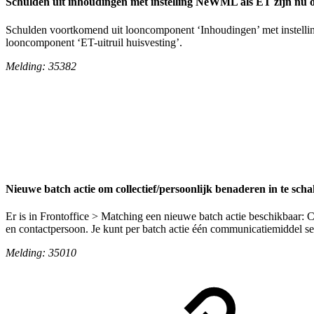
Schulden uit inhoudingen met instelling NeWML als ET zijn nu
Schulden voortkomend uit looncomponent ‘Inhoudingen’ met instelli
looncomponent ‘ET-uitruil huisvesting’.
Melding: 35382
Nieuwe batch actie om collectief/persoonlijk benaderen in te sc
Er is in Frontoffice > Matching een nieuwe batch actie beschikbaar: 
en contactpersoon. Je kunt per batch actie één communicatiemiddel sel
Melding: 35010