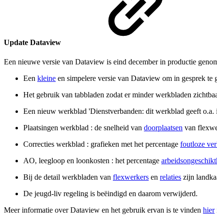
Update Dataview
Een nieuwe versie van Dataview is eind december in productie genome
Een
kleine
en simpelere versie van Dataview om in gesprek te ga
Het gebruik van tabbladen zodat er minder werkbladen zichtbaa
Een nieuw werkblad 'Dienstverbanden: dit werkblad geeft o.a. in
Plaatsingen werkblad : de snelheid van
doorplaatsen
van flexwer
Correcties werkblad : grafieken met het percentage
foutloze ve
AO, leegloop en loonkosten : het percentage
arbeidsongeschikt
Bij de detail werkbladen van
flexwerkers
en
relaties
zijn landka
De jeugd-liv regeling is beëindigd en daarom verwijderd.
Meer informatie over Dataview en het gebruik ervan is te vinden
hier