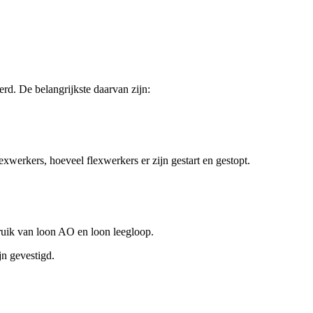
rd. De belangrijkste daarvan zijn:
exwerkers, hoeveel flexwerkers er zijn gestart en gestopt.
ruik van loon AO en loon leegloop.
jn gevestigd.