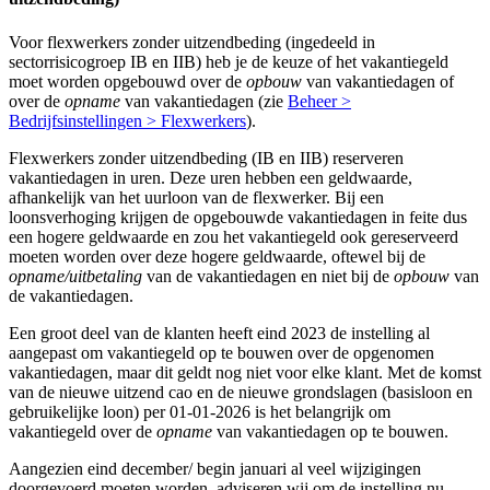
Voor flexwerkers zonder uitzendbeding (ingedeeld in
sectorrisicogroep IB en IIB) heb je de keuze of het vakantiegeld
moet worden opgebouwd over de
opbouw
van vakantiedagen of
over de
opname
van vakantiedagen (zie
Beheer >
Bedrijfsinstellingen > Flexwerkers
).
Flexwerkers zonder uitzendbeding (IB en IIB) reserveren
vakantiedagen in uren. Deze uren hebben een geldwaarde,
afhankelijk van het uurloon van de flexwerker. Bij een
loonsverhoging krijgen de opgebouwde vakantiedagen in feite dus
een hogere geldwaarde en zou het vakantiegeld ook gereserveerd
moeten worden over deze hogere geldwaarde, oftewel bij de
opname/uitbetaling
van de vakantiedagen en niet bij de
opbouw
van
de vakantiedagen.
Een groot deel van de klanten heeft eind 2023 de instelling al
aangepast om vakantiegeld op te bouwen over de opgenomen
vakantiedagen, maar dit geldt nog niet voor elke klant. Met de komst
van de nieuwe uitzend cao en de nieuwe grondslagen (basisloon en
gebruikelijke loon) per 01-01-2026 is het belangrijk om
vakantiegeld over de
opname
van vakantiedagen op te bouwen.
Aangezien eind december/ begin januari al veel wijzigingen
doorgevoerd moeten worden, adviseren wij om de instelling nu