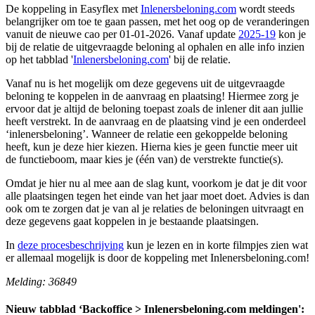
De koppeling in Easyflex met
Inlenersbeloning.com
wordt steeds
belangrijker om toe te gaan passen, met het oog op de veranderingen
vanuit de nieuwe cao per 01-01-2026. Vanaf update
2025-19
kon je
bij de relatie de uitgevraagde beloning al ophalen en alle info inzien
op het tabblad '
Inlenersbeloning.com
' bij de relatie.
Vanaf nu is het mogelijk om deze gegevens uit de uitgevraagde
beloning te koppelen in de aanvraag en plaatsing! Hiermee zorg je
ervoor dat je altijd de beloning toepast zoals de inlener dit aan jullie
heeft verstrekt. In de aanvraag en de plaatsing vind je een onderdeel
‘inlenersbeloning’. Wanneer de relatie een gekoppelde beloning
heeft, kun je deze hier kiezen. Hierna kies je geen functie meer uit
de functieboom, maar kies je (één van) de verstrekte functie(s).
Omdat je hier nu al mee aan de slag kunt, voorkom je dat je dit voor
alle plaatsingen tegen het einde van het jaar moet doet. Advies is dan
ook om te zorgen dat je van al je relaties de beloningen uitvraagt en
deze gegevens gaat koppelen in je bestaande plaatsingen.
In
deze procesbeschrijving
kun je lezen en in korte filmpjes zien wat
er allemaal mogelijk is door de koppeling met Inlenersbeloning.com!
Melding: 36849
Nieuw tabblad ‘Backoffice > Inlenersbeloning.com meldingen':