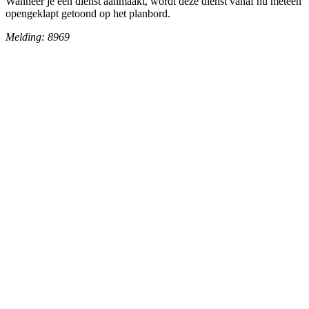
Wanneer je een dienst aanmaakt, wordt deze dienst vanaf nu meteen
opengeklapt getoond op het planbord.
Melding: 8969