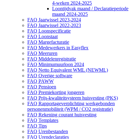
4-weken 2024-2025
Loontijdvak maand / Declaratieperiode
maand 2024-2025
FAQ Jaarwissel 2023-2024
FAQ Jaarwissel 2022-2023
FAQ Loonspecificatie
FAQ Loonstaat
FAQ Margefacturatie
FAQ Medewerkers in Easyflex
FAQ Meeruren
FAQ Middelenregistratie
FAQ Minimumuurloon 2024
FAQ Netto Equivalent WML (NEWML)
FAQ Overige software
FAQ PAWW
FAQ Pensioen
FAQ Premiekorting jongeren
FAQ Prijs-kwaliteitsysteem huisvesting (PKS)
FAQ Rapportageverplichting werkgebonden
personenmobiliteit (WPM / CO2 registratie)
FAQ Rekening courant huisvesting
FAQ Templates
FAQ Tips
FAQ Urenbestanden
FAQ Urendeclaraties