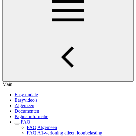
Main
Easy update
Easyvideo's
Algemeen
Documenten
Pagina informatie
FAQ
FAQ Algemeen
FAQ A1-verloning alleen loonbelasting