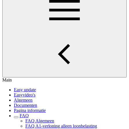
Main
Easy update
Easyvideo's
Algemeen
Documenten
Pagina informatie
FAQ
FAQ Algemeen
FAQ A1-verloning alleen loonbelasting