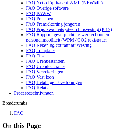
FAQ Netto Equivalent WML (NEWML)
FAQ Overige software
FAQ PAWW
FAQ Pensioen
FAQ Premiekorting jongeren
FAQ Prijs-kwaliteitsysteem huisvesting (PKS)
FAQ Rapportageverplichting werkgebonden
personenmobiliteit (WPM / CO2 registratie)
FAQ Rekening courant huisvesting
FAQ Templates
FAQ Tips
FAQ Urenbestanden
FAQ Urendeclaraties
FAQ Verzekeringen
FAQ Vast loon
FAQ Betalingen / verloningen
FAQ Relatie
Procesbeschrijvingen
Breadcrumbs
FAQ
On this Page