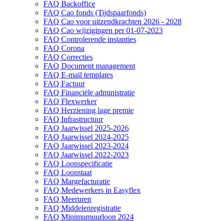
FAQ Backoffice
FAQ Cao fonds (Tijdspaarfonds)
FAQ Cao voor uitzendkrachten 2026 - 2028
FAQ Cao wijzigingen per 01-07-2023
FAQ Controlerende instanties
FAQ Corona
FAQ Correcties
FAQ Document management
FAQ E-mail templates
FAQ Factuur
FAQ Financiële administratie
FAQ Flexwerker
FAQ Herziening lage premie
FAQ Infrastructuur
FAQ Jaarwissel 2025-2026
FAQ Jaarwissel 2024-2025
FAQ Jaarwissel 2023-2024
FAQ Jaarwissel 2022-2023
FAQ Loonspecificatie
FAQ Loonstaat
FAQ Margefacturatie
FAQ Medewerkers in Easyflex
FAQ Meeruren
FAQ Middelenregistratie
FAQ Minimumuurloon 2024