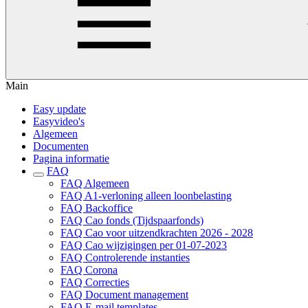
Main
Easy update
Easyvideo's
Algemeen
Documenten
Pagina informatie
FAQ
FAQ Algemeen
FAQ A1-verloning alleen loonbelasting
FAQ Backoffice
FAQ Cao fonds (Tijdspaarfonds)
FAQ Cao voor uitzendkrachten 2026 - 2028
FAQ Cao wijzigingen per 01-07-2023
FAQ Controlerende instanties
FAQ Corona
FAQ Correcties
FAQ Document management
FAQ E-mail templates