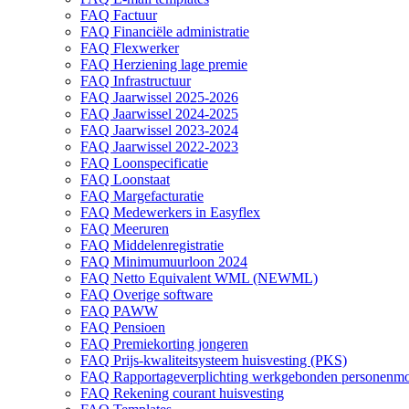
FAQ Factuur
FAQ Financiële administratie
FAQ Flexwerker
FAQ Herziening lage premie
FAQ Infrastructuur
FAQ Jaarwissel 2025-2026
FAQ Jaarwissel 2024-2025
FAQ Jaarwissel 2023-2024
FAQ Jaarwissel 2022-2023
FAQ Loonspecificatie
FAQ Loonstaat
FAQ Margefacturatie
FAQ Medewerkers in Easyflex
FAQ Meeruren
FAQ Middelenregistratie
FAQ Minimumuurloon 2024
FAQ Netto Equivalent WML (NEWML)
FAQ Overige software
FAQ PAWW
FAQ Pensioen
FAQ Premiekorting jongeren
FAQ Prijs-kwaliteitsysteem huisvesting (PKS)
FAQ Rapportageverplichting werkgebonden personenmobi
FAQ Rekening courant huisvesting