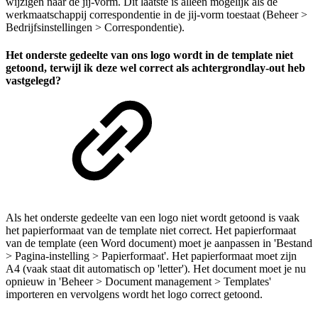
wijzigen naar de jij-vorm. Dit laatste is alleen mogelijk als de
werkmaatschappij correspondentie in de jij-vorm toestaat (Beheer >
Bedrijfsinstellingen > Correspondentie).
Het onderste gedeelte van ons logo wordt in de template niet
getoond, terwijl ik deze wel correct als achtergrondlay-out heb
vastgelegd?
Als het onderste gedeelte van een logo niet wordt getoond is vaak
het papierformaat van de template niet correct. Het papierformaat
van de template (een Word document) moet je aanpassen in 'Bestand
> Pagina-instelling > Papierformaat'. Het papierformaat moet zijn
A4 (vaak staat dit automatisch op 'letter'). Het document moet je nu
opnieuw in 'Beheer > Document management > Templates'
importeren en vervolgens wordt het logo correct getoond.