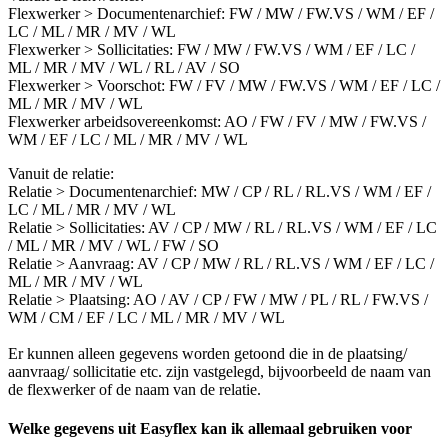
Flexwerker > Documentenarchief: FW / MW / FW.VS / WM / EF /
LC / ML / MR / MV / WL
Flexwerker > Sollicitaties: FW / MW / FW.VS / WM / EF / LC /
ML / MR / MV / WL / RL / AV / SO
Flexwerker > Voorschot: FW / FV / MW / FW.VS / WM / EF / LC /
ML / MR / MV / WL
Flexwerker arbeidsovereenkomst: AO / FW / FV / MW / FW.VS /
WM / EF / LC / ML / MR / MV / WL
Vanuit de relatie:
Relatie > Documentenarchief: MW / CP / RL / RL.VS / WM / EF /
LC / ML / MR / MV / WL
Relatie > Sollicitaties: AV / CP / MW / RL / RL.VS / WM / EF / LC
/ ML / MR / MV / WL / FW / SO
Relatie > Aanvraag: AV / CP / MW / RL / RL.VS / WM / EF / LC /
ML / MR / MV / WL
Relatie > Plaatsing: AO / AV / CP / FW / MW / PL / RL / FW.VS /
WM / CM / EF / LC / ML / MR / MV / WL
Er kunnen alleen gegevens worden getoond die in de plaatsing/
aanvraag/ sollicitatie etc. zijn vastgelegd, bijvoorbeeld de naam van
de flexwerker of de naam van de relatie.
Welke gegevens uit Easyflex kan ik allemaal gebruiken voor