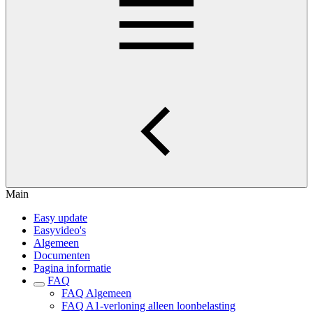
Main
Easy update
Easyvideo's
Algemeen
Documenten
Pagina informatie
FAQ
FAQ Algemeen
FAQ A1-verloning alleen loonbelasting