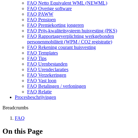
FAQ Netto Equivalent WML (NEWML)
FAQ Overige software
FAQ PAWW
FAQ Pensioen
FAQ Premiekorting jongeren
FAQ Prijs-kwaliteitsysteem huisvesting (PKS)
FAQ Rapportageverplichting werkgebonden
personenmobiliteit (WPM / CO2 registratie)
FAQ Rekening courant huisvesting
FAQ Templates
FAQ Tips
FAQ Urenbestanden
FAQ Urendeclaraties
FAQ Verzekeringen
FAQ Vast loon
FAQ Betalingen / verloningen
FAQ Relatie
Procesbeschrijvingen
Breadcrumbs
FAQ
On this Page