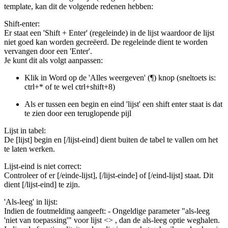
template, kan dit de volgende redenen hebben:
Shift-enter:
Er staat een 'Shift + Enter' (regeleinde) in de lijst waardoor de lijst
niet goed kan worden gecreëerd. De regeleinde dient te worden
vervangen door een 'Enter'.
Je kunt dit als volgt aanpassen:
Klik in Word op de 'Alles weergeven' (¶) knop (sneltoets is:
ctrl+* of te wel ctrl+shift+8)
Als er tussen een begin en eind 'lijst' een shift enter staat is dat
te zien door een teruglopende pijl
Lijst in tabel:
De [lijst] begin en [/lijst-eind] dient buiten de tabel te vallen om het
te laten werken.
Lijst-eind is niet correct:
Controleer of er [/einde-lijst], [/lijst-einde] of [/eind-lijst] staat. Dit
dient [/lijst-eind] te zijn.
'Als-leeg' in lijst:
Indien de foutmelding aangeeft: - Ongeldige parameter "als-leeg
'niet van toepassing'" voor lijst <> , dan de als-leeg optie weghalen.