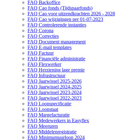
FAQ Backoffice
FAQ Cao fonds (Tijdspaarfonds)
FAQ Cao voor uitzendkrachten 2026 - 2028
FAQ Cao wijzigingen per 01-07-2023
FAQ Controlerende instanties
FAQ Corona
FAQ Correcties
FAQ Document management
FAQ E-mail templates
FAQ Factuur
FAQ Financiële administratie
FAQ Flexwerker
FAQ Herziening lage premie
FAQ Infrastructuur
FAQ Jaarwissel 2025-2026
FAQ Jaarwissel 2024-2025
FAQ Jaarwissel 2023-2024
FAQ Jaarwissel 2022-2023
FAQ Loonspecificatie
FAQ Loonstaat
FAQ Margefacturatie
FAQ Medewerkers in Easyflex
FAQ Meeruren
FAQ Middelenregistratie
FAQ Minimumuurloon 2024