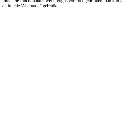
Indien de functionaliteit wel nodig is voor het gebruiken, dan kun je
de functie 'Alternatief' gebruiken.