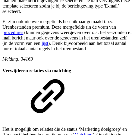
mailtemplate berichtgevingen' te selecteren. Je kan vervolgens deze
template selecteren zodra je bij de berichtgeving type 'E-mail’
selecteert.
Er zijn ook nieuwe mergefields beschikbaar gemaakt t.b.v.
Urenbestanden premium. Deze mergefields (in de vorm van
procedures
) kunnen gegevens weergeven over o.a. het verzonden e-
mail bericht maar ook over de gegevens in het urenbestanden zelf
(in de vorm van een
lijst
). Denk bijvoorbeeld aan het totaal aantal
uur of totaal aantal regels in het urenbestand.
Melding: 34169
Verwijderen relaties via matching
Het is mogelijk om relaties die de status ‘Marketing doelgroep’ en
‘Prospect’ hebben te verwijderen via ‘
Matching
’. Om dit toe te