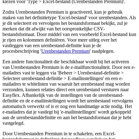
kiezen voor 'Type > Excel-bestand (Urenbestanden Premium)'.
Zodra Urenbestanden Premium is geactiveerd, kun je gebruik
maken van het definitietype 'Excel-bestand' voor urenbestanden. Als
je dit selecteert en vervolgens het bestandsformaat bekijkt, zul je
merken dat dit afwijkt van het oorspronkelijke CSV-
bestandsformaat. Door middel van een voorbeeld Excel-bestand kun
je rijen en kolommen definiëren. Voor meer uitleg over het
vastleggen van een urenbestand-definitie kun je de
procesbeschrijving '
Urenbestanden Premium
' raadplegen.
Een andere functionaliteit die beschikbaar wordt bij het activeren
van Urenbestanden Premium is de e-mailfunctionaliteit. Door een e-
mailadres vast te leggen via 'Beheer > Urenbestand-definitie >
Selecteer urenbestand-definitie > E-mailinstellingen' en een e-
mailadres te whitelisten van waaruit het urenbestand mag worden
verzonden, kunnen relaties direct een urenbestand versturen naar
Easyflex. Afhankelijk van de instellingen van de urenbestand-
definitie en de e-mailinstellingen wordt het urenbestand vervolgens
automatisch verwerkt of is er nog een handmatige actie nodig. Het
e-mailadres dat je vastlegt bij 'e-mailinstellingen' wordt gekoppeld
aan de urenbestanddefinitie en aan het bestandsformaat dat je hebt
vastgelegd.
Door Urenbestanden Premium in te schakelen, een Excel-