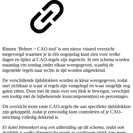
Binnen ‘Beheer > CAO tool’ is een nieuw visueel overzicht
toegevoegd waarmee je in één oogopslag kunt zien voor welke
dagen en tijden al CAO-regels zijn ingericht. In een schema worden
maandag t/m zondag onder elkaar weergegeven, waarbij de
ingestelde regels naar rechts in tijd worden uitgetekend.
De verschillende tijdsblokken worden in kleur weergegeven, zodat
snel zichtbaar is waar al regels zijn vastgelegd en waar mogelijk nog
gaten zitten. Door met de muis over een blok te bewegen, verschijnt
een tooltip met de bijbehorende looncomponent(en) en percentages.
Dit overzicht toont vaste CAO-regels die aan specifieke tijdsblokken
zijn gekoppeld, zodat je eenvoudig kunt controleren of je CAO-
inrichting volledig dekkend is.
Er komt binnenkort nog een uitbreiding op dit schema, zodat ook
duidelijk is welke dynamische regels er vastliggen (denk aan meer