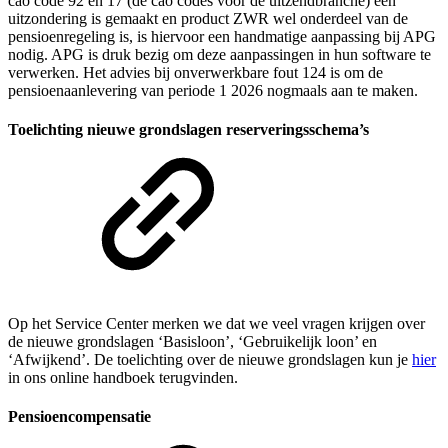
cao code 92 en 17 (de cao codes voor de uitzendbranche) een
uitzondering is gemaakt en product ZWR wel onderdeel van de
pensioenregeling is, is hiervoor een handmatige aanpassing bij APG
nodig. APG is druk bezig om deze aanpassingen in hun software te
verwerken. Het advies bij onverwerkbare fout 124 is om de
pensioenaanlevering van periode 1 2026 nogmaals aan te maken.
Toelichting nieuwe grondslagen reserveringsschema’s
Op het Service Center merken we dat we veel vragen krijgen over
de nieuwe grondslagen ‘Basisloon’, ‘Gebruikelijk loon’ en
‘Afwijkend’. De toelichting over de nieuwe grondslagen kun je
hier
in ons online handboek terugvinden.
Pensioencompensatie