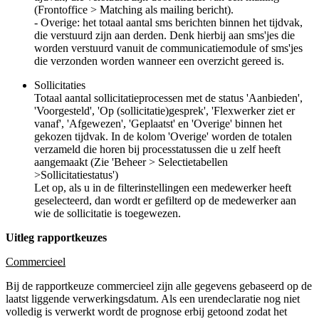
(Frontoffice > Matching als mailing bericht).
- Overige: het totaal aantal sms berichten binnen het tijdvak,
die verstuurd zijn aan derden. Denk hierbij aan sms'jes die
worden verstuurd vanuit de communicatiemodule of sms'jes
die verzonden worden wanneer een overzicht gereed is.
Sollicitaties
Totaal aantal sollicitatieprocessen met de status 'Aanbieden',
'Voorgesteld', 'Op (sollicitatie)gesprek', 'Flexwerker ziet er
vanaf', 'Afgewezen', 'Geplaatst' en 'Overige' binnen het
gekozen tijdvak. In de kolom 'Overige' worden de totalen
verzameld die horen bij processtatussen die u zelf heeft
aangemaakt (Zie 'Beheer > Selectietabellen
>Sollicitatiestatus')
Let op, als u in de filterinstellingen een medewerker heeft
geselecteerd, dan wordt er gefilterd op de medewerker aan
wie de sollicitatie is toegewezen.
Uitleg rapportkeuzes
Commercieel
Bij de rapportkeuze commercieel zijn alle gegevens gebaseerd op de
laatst liggende verwerkingsdatum. Als een urendeclaratie nog niet
volledig is verwerkt wordt de prognose erbij getoond zodat het