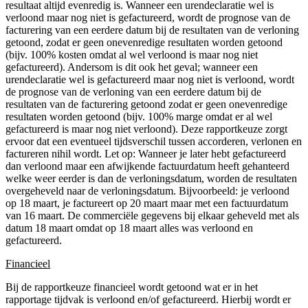
resultaat altijd evenredig is. Wanneer een urendeclaratie wel is
verloond maar nog niet is gefactureerd, wordt de prognose van de
facturering van een eerdere datum bij de resultaten van de verloning
getoond, zodat er geen onevenredige resultaten worden getoond
(bijv. 100% kosten omdat al wel verloond is maar nog niet
gefactureerd). Andersom is dit ook het geval; wanneer een
urendeclaratie wel is gefactureerd maar nog niet is verloond, wordt
de prognose van de verloning van een eerdere datum bij de
resultaten van de facturering getoond zodat er geen onevenredige
resultaten worden getoond (bijv. 100% marge omdat er al wel
gefactureerd is maar nog niet verloond). Deze rapportkeuze zorgt
ervoor dat een eventueel tijdsverschil tussen accorderen, verlonen en
factureren nihil wordt. Let op: Wanneer je later hebt gefactureerd
dan verloond maar een afwijkende factuurdatum heeft gehanteerd
welke weer eerder is dan de verloningsdatum, worden de resultaten
overgeheveld naar de verloningsdatum. Bijvoorbeeld: je verloond
op 18 maart, je factureert op 20 maart maar met een factuurdatum
van 16 maart. De commerciële gegevens bij elkaar geheveld met als
datum 18 maart omdat op 18 maart alles was verloond en
gefactureerd.
Financieel
Bij de rapportkeuze financieel wordt getoond wat er in het
rapportage tijdvak is verloond en/of gefactureerd. Hierbij wordt er