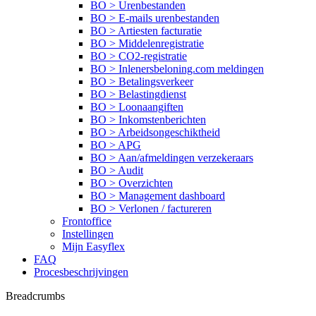
BO > Urenbestanden
BO > E-mails urenbestanden
BO > Artiesten facturatie
BO > Middelenregistratie
BO > CO2-registratie
BO > Inlenersbeloning.com meldingen
BO > Betalingsverkeer
BO > Belastingdienst
BO > Loonaangiften
BO > Inkomstenberichten
BO > Arbeidsongeschiktheid
BO > APG
BO > Aan/afmeldingen verzekeraars
BO > Audit
BO > Overzichten
BO > Management dashboard
BO > Verlonen / factureren
Frontoffice
Instellingen
Mijn Easyflex
FAQ
Procesbeschrijvingen
Breadcrumbs