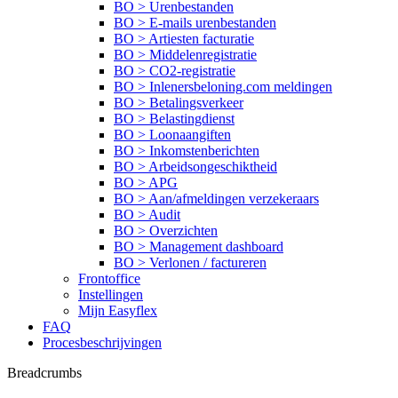
BO > Urenbestanden
BO > E-mails urenbestanden
BO > Artiesten facturatie
BO > Middelenregistratie
BO > CO2-registratie
BO > Inlenersbeloning.com meldingen
BO > Betalingsverkeer
BO > Belastingdienst
BO > Loonaangiften
BO > Inkomstenberichten
BO > Arbeidsongeschiktheid
BO > APG
BO > Aan/afmeldingen verzekeraars
BO > Audit
BO > Overzichten
BO > Management dashboard
BO > Verlonen / factureren
Frontoffice
Instellingen
Mijn Easyflex
FAQ
Procesbeschrijvingen
Breadcrumbs