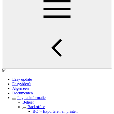
Main
Easy update
Easyvideo's
Algemeen
Documenten
Pagina informatie
Beheer
Backoffice
BO > Exporteren en printen