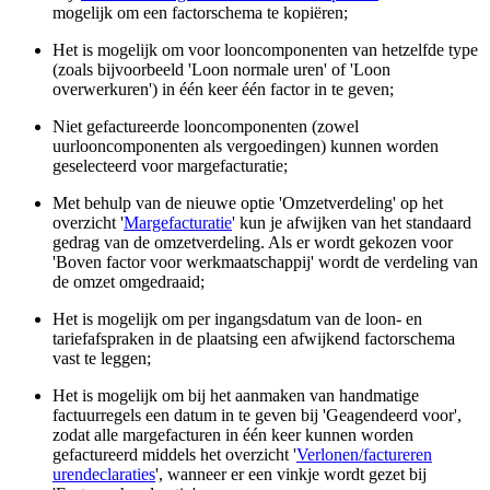
mogelijk om een factorschema te kopiëren;
Het is mogelijk om voor looncomponenten van hetzelfde type
(zoals bijvoorbeeld 'Loon normale uren' of 'Loon
overwerkuren') in één keer één factor in te geven;
Niet gefactureerde looncomponenten (zowel
uurlooncomponenten als vergoedingen) kunnen worden
geselecteerd voor margefacturatie;
Met behulp van de nieuwe optie 'Omzetverdeling' op het
overzicht '
Margefacturatie
' kun je afwijken van het standaard
gedrag van de omzetverdeling. Als er wordt gekozen voor
'Boven factor voor werkmaatschappij' wordt de verdeling van
de omzet omgedraaid;
Het is mogelijk om per ingangsdatum van de loon- en
tariefafspraken in de plaatsing een afwijkend factorschema
vast te leggen;
Het is mogelijk om bij het aanmaken van handmatige
factuurregels een datum in te geven bij 'Geagendeerd voor',
zodat alle margefacturen in één keer kunnen worden
gefactureerd middels het overzicht '
Verlonen/factureren
urendeclaraties
', wanneer er een vinkje wordt gezet bij