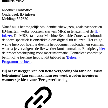
middels MRZ
Module: Frontoffice
Onderdeel: ID-inlezer
Melding:
537630
Vanaf nu is het mogelijk om identiteitsbewijzen, zoals paspoort en
ID-kaarten, welke voorzien zijn van MRZ in te lezen met de
ID-
inlezer
.
De MRZ staat voor Machine Readable Zone, wat inhoudt
dat deze specifiek is ontwikkeld om digitaal uit te lezen. Het enige
wat je hiervoor hoeft te doen is het document uploaden en scannen,
waarna je vervolgens de flexwerker kunt aanmaken. Raadpleeg
hier
de procesbeschrijving voor meer informatie. Controleer voordat je
begint of je toegang hebt tot dit tabblad in '
Beheer >
Programmarechten
'.
Bij het vastleggen van een netto vergoeding via tabblad 'Vaste
beloningen' kan een maximum per week worden ingegeven
wanneer je kiest voor 'Per gewerkte dag'