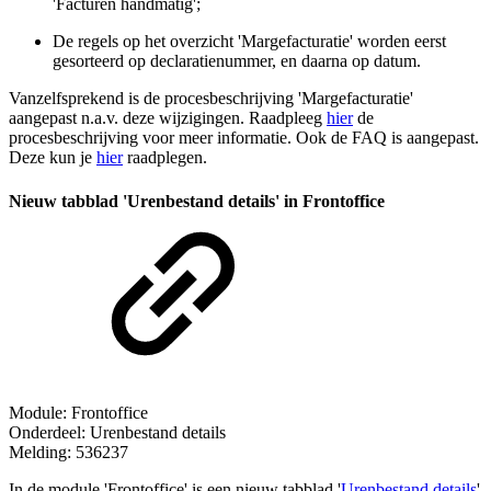
'Facturen handmatig';
De regels op het overzicht 'Margefacturatie' worden eerst
gesorteerd op declaratienummer, en daarna op datum.
Vanzelfsprekend is de procesbeschrijving 'Margefacturatie'
aangepast n.a.v. deze wijzigingen. Raadpleeg
hier
de
procesbeschrijving voor meer informatie. Ook de FAQ is aangepast.
Deze kun je
hier
raadplegen.
Nieuw tabblad 'Urenbestand details' in Frontoffice
Module: Frontoffice
Onderdeel: Urenbestand details
Melding: 536237
In de module 'Frontoffice' is een nieuw tabblad '
Urenbestand details
'