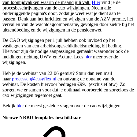
van loontijdvakken waarin de maand juli valt.
Hier
vind je de
procesbeschrijvingen van de cao wijzigingen. Neem alle
onderliggende pagina's door, zodat je weet wat je dient aan te
passen. Denk aan het inrichten en wijzigen van de AZV premie, het
vervallen van de wachtdagcompensatie, gevolgen door ziekte bij het
uitzendbeding en de wijzigingen in de pensioenwet.
De CAO wijzigingen per 1 juli hebben ook invloed op het
vastleggen van een arbeidsongeschiktheidsmelding bij beding.
Hiervoor zijn de nodige aanpassingen gemaakt waaronder ook de
meldingen richting UWV en Acture. Lees
hier
meer over de
wijzigingen.
Heb je de webinar van 22-06 gemist? Stuur dan een mail
naar
processen@easyflex.nl
en ontvang de opname van de
webinar.
De kosten hiervoor bedragen €99,- (exclusief btw).
Zo
zorgen we er samen voor dat je optimaal voorbereid en zorgeloos de
cao-wijzigingen tegemoet gaat.
Bekijk
hier
de meest gestelde vragen over de cao wijzigingen.
Nieuwe NBBU templates beschikbaar