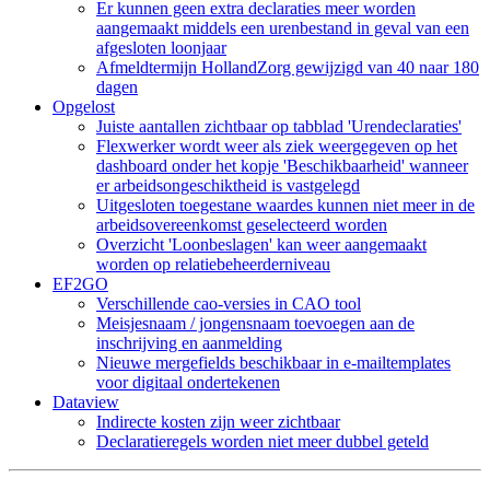
Er kunnen geen extra declaraties meer worden
aangemaakt middels een urenbestand in geval van een
afgesloten loonjaar
Afmeldtermijn HollandZorg gewijzigd van 40 naar 180
dagen
Opgelost
Juiste aantallen zichtbaar op tabblad 'Urendeclaraties'
Flexwerker wordt weer als ziek weergegeven op het
dashboard onder het kopje 'Beschikbaarheid' wanneer
er arbeidsongeschiktheid is vastgelegd
Uitgesloten toegestane waardes kunnen niet meer in de
arbeidsovereenkomst geselecteerd worden
Overzicht 'Loonbeslagen' kan weer aangemaakt
worden op relatiebeheerderniveau
EF2GO
Verschillende cao-versies in CAO tool
Meisjesnaam / jongensnaam toevoegen aan de
inschrijving en aanmelding
Nieuwe mergefields beschikbaar in e-mailtemplates
voor digitaal ondertekenen
Dataview
Indirecte kosten zijn weer zichtbaar
Declaratieregels worden niet meer dubbel geteld