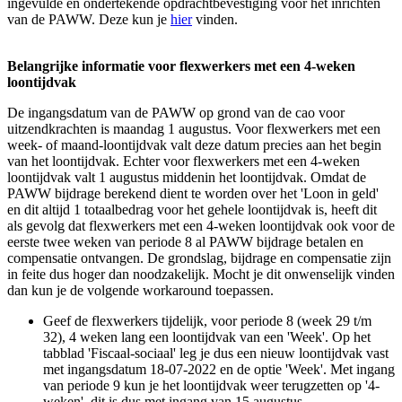
ingevulde en ondertekende opdrachtbevestiging voor het inrichten
van de PAWW. Deze kun je
hier
vinden.
Belangrijke informatie voor flexwerkers met een 4-weken
loontijdvak
De ingangsdatum van de PAWW op grond van de cao voor
uitzendkrachten is maandag 1 augustus. Voor flexwerkers met een
week- of maand-loontijdvak valt deze datum precies aan het begin
van het loontijdvak. Echter voor flexwerkers met een 4-weken
loontijdvak valt 1 augustus middenin het loontijdvak. Omdat de
PAWW bijdrage berekend dient te worden over het 'Loon in geld'
en dit altijd 1 totaalbedrag voor het gehele loontijdvak is, heeft dit
als gevolg dat flexwerkers met een 4-weken loontijdvak ook voor de
eerste twee weken van periode 8 al PAWW bijdrage betalen en
compensatie ontvangen. De grondslag, bijdrage en compensatie zijn
in feite dus hoger dan noodzakelijk. Mocht je dit onwenselijk vinden
dan kun je de volgende workaround toepassen.
Geef de flexwerkers tijdelijk, voor periode 8 (week 29 t/m
32), 4 weken lang een loontijdvak van een 'Week'. Op het
tabblad 'Fiscaal-sociaal' leg je dus een nieuw loontijdvak vast
met ingangsdatum 18-07-2022 en de optie 'Week'. Met ingang
van periode 9 kun je het loontijdvak weer terugzetten op '4-
weken', dit is dus met ingang van 15 augustus.