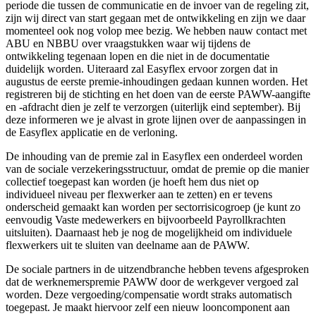
periode die tussen de communicatie en de invoer van de regeling zit,
zijn wij direct van start gegaan met de ontwikkeling en zijn we daar
momenteel ook nog volop mee bezig. We hebben nauw contact met
ABU en NBBU over vraagstukken waar wij tijdens de
ontwikkeling tegenaan lopen en die niet in de documentatie
duidelijk worden. Uiteraard zal Easyflex ervoor zorgen dat in
augustus de eerste premie-inhoudingen gedaan kunnen worden. Het
registreren bij de stichting en het doen van de eerste PAWW-aangifte
en -afdracht dien je zelf te verzorgen (uiterlijk eind september). Bij
deze informeren we je alvast in grote lijnen over de aanpassingen in
de Easyflex applicatie en de verloning.
De inhouding van de premie zal in Easyflex een onderdeel worden
van de sociale verzekeringsstructuur, omdat de premie op die manier
collectief toegepast kan worden (je hoeft hem dus niet op
individueel niveau per flexwerker aan te zetten) en er tevens
onderscheid gemaakt kan worden per sectorrisicogroep (je kunt zo
eenvoudig Vaste medewerkers en bijvoorbeeld Payrollkrachten
uitsluiten). Daarnaast heb je nog de mogelijkheid om individuele
flexwerkers uit te sluiten van deelname aan de PAWW.
De sociale partners in de uitzendbranche hebben tevens afgesproken
dat de werknemerspremie PAWW door de werkgever vergoed zal
worden. Deze vergoeding/compensatie wordt straks automatisch
toegepast. Je maakt hiervoor zelf een nieuw looncomponent aan