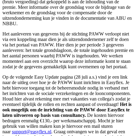
(bruto vergoeding) dat gekoppeld is aan de inhouding van de
premie. Meer informatie over de grondslag voor de bijdrage van de
werknemer en de grondslag voor de compensatie door de
uitzendonderneming kun je vinden in de documentatie van ABU en
NBBU.
Het aanleveren van gegevens bij de stichting PAWW verloopt niet
via een koppeling maar dien je als uitzendondernemer zelf te doen
via het portaal van PAWW. Hier dien je per periode 3 gegevens
aanleveren: het totale grondslagloon, de totale ingehouden premie en
het aantal personen waarbij PAWW is ingehouden. We werken
momenteel aan een overzicht waarop deze informatie komt te staan
zodat je de gegevens gemakkelijk kunt overnemen op het portaal.
Op de volgende Easy Update pagina (28 juli a.s.) vind je een link
naar de uitleg over hoe je de PAWW kunt inrichten in Easyflex. Je
hebt hiervoor toegang tot de beheersmodule nodig in verband met
het inrichten van de sociale verzekeringen en de looncomponenten.
Houd hier alvast rekening mee met vakanties van collega's zodat je
eventueel tijdelijk de rollen en rechten aanpast of overdraagt!
Het is
ook mogelijk om de inrichting van de PAWW door Easyflex te
laten uitvoeren op basis van consultancy.
De kosten hiervoor
bedragen eenmalig €130,- per werkmaatschappij. Mocht je hier
gebruik van willen maken kun je hiervoor een mail sturen
naar
support@easyflex.nl
.
Graag ontvangen we in dat geval een