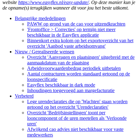
website
https://www.easyflex.nl/easy-update/
. Op deze manier kun je
de opname(s) terugkijken wanneer dit voor jou het beste uitkomt.
Belangrijke mededelingen
PAWW op grond van de cao voor uitzendkrachten
'Frontoffice > Correcties' op termijn niet meer
beschikbaar in de Easyflex applicatie
Binnenkort extra kolom op het exportoverzicht van het
overzicht 'Aanbod vaste arbeidsomvang'
Nieuw / Gerealiseerde wensen
Overzicht 'Aanvragen en plaatsingen' uitgebreid met de
aanmaakdatum van de plaatsing
Arbeidsvoorwaardenbedrag periodiek uitbetalen
Aantal contracturen worden standaard getoond op de
loonspecificatie
Easyflex beschikbaar in dark mode
Inhoudingen toegevoegd aan margefacturatie
Verbeterd
Lege urendeclaraties die op 'Wachten' staan worden
getoond op het overzicht 'Urendeclaraties'
Overzicht 'Bedrijfsinstellingen' toont per
looncomponent of de uren meetellen als 'Verloonde
uren'
Afwijkend cao advies niet beschikbaar voor vaste
medewerkers