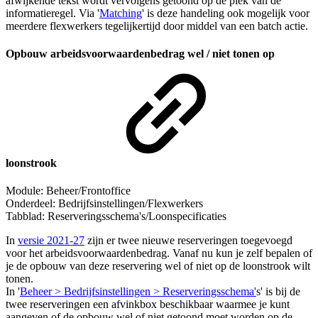
afwijkende tekst wordt vervolgens getoond op de plek van de
informatieregel. Via '
Matching
' is deze handeling ook mogelijk voor
meerdere flexwerkers tegelijkertijd door middel van een batch actie.
Opbouw arbeidsvoorwaardenbedrag wel / niet tonen op
loonstrook
Module: Beheer/Frontoffice
Onderdeel: Bedrijfsinstellingen/Flexwerkers
Tabblad: Reserveringsschema's/Loonspecificaties
In
versie 2021-27
zijn er twee nieuwe reserveringen toegevoegd
voor het arbeidsvoorwaardenbedrag.
Vanaf nu kun je zelf bepalen of
je de opbouw van deze reservering wel of niet op de loonstrook wilt
tonen.
In '
Beheer > Bedrijfsinstellingen > Reserveringsschema'
s' is bij de
twee reserveringen een afvinkbox beschikbaar waarmee je kunt
aangeven of de opbouw wel of niet getoond moet worden op de