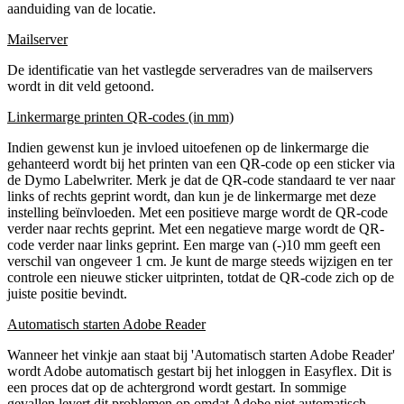
aanduiding van de locatie.
Mailserver
De identificatie van het vastlegde serveradres van de mailservers
wordt in dit veld getoond.
Linkermarge printen QR-codes (in mm)
Indien gewenst kun je invloed uitoefenen op de linkermarge die
gehanteerd wordt bij het printen van een QR-code op een sticker via
de Dymo Labelwriter. Merk je dat de QR-code standaard te ver naar
links of rechts geprint wordt, dan kun je de linkermarge met deze
instelling beïnvloeden. Met een positieve marge wordt de QR-code
verder naar rechts geprint. Met een negatieve marge wordt de QR-
code verder naar links geprint. Een marge van (-)10 mm geeft een
verschil van ongeveer 1 cm. Je kunt de marge steeds wijzigen en ter
controle een nieuwe sticker uitprinten, totdat de QR-code zich op de
juiste positie bevindt.
Automatisch starten Adobe Reader
Wanneer het vinkje aan staat bij 'Automatisch starten Adobe Reader'
wordt Adobe automatisch gestart bij het inloggen in Easyflex. Dit is
een proces dat op de achtergrond wordt gestart. In sommige
gevallen levert dit problemen op omdat Adobe niet automatisch