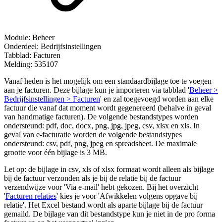
Module: Beheer
Onderdeel: Bedrijfsinstellingen
Tabblad: Facturen
Melding: 535107
Vanaf heden is het mogelijk om een standaardbijlage toe te voegen
aan je facturen. Deze bijlage kun je importeren via tabblad '
Beheer >
Bedrijfsinstellingen > Facturen
' en zal toegevoegd worden aan elke
factuur die vanaf dat moment wordt gegenereerd (behalve in geval
van handmatige facturen). De volgende bestandstypes worden
ondersteund: pdf, doc, docx, png, jpg, jpeg, csv, xlsx en xls. In
geval van e-facturatie worden de volgende bestandstypes
ondersteund: csv, pdf, png, jpeg en spreadsheet. De maximale
grootte voor één bijlage is 3 MB.
Let op: de bijlage in csv, xls of xlsx formaat wordt alleen als bijlage
bij de factuur verzonden als je bij de relatie bij de factuur
verzendwijze voor 'Via e-mail' hebt gekozen. Bij het overzicht
'
Facturen relaties
' kies je voor 'Afwikkelen volgens opgave bij
relatie'. Het Excel bestand wordt als aparte bijlage bij de factuur
gemaild. De bijlage van dit bestandstype kun je niet in de pro forma