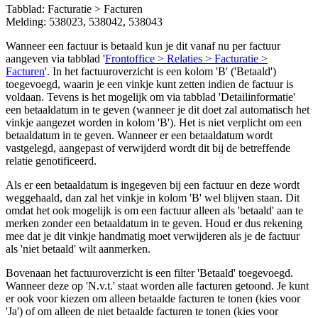
Tabblad: Facturatie > Facturen
Melding: 538023, 538042, 538043
Wanneer een factuur is betaald kun je dit vanaf nu per factuur
aangeven via tabblad '
Frontoffice > Relaties > Facturatie >
Facturen
'. In het factuuroverzicht is een kolom 'B' ('Betaald')
toegevoegd, waarin je een vinkje kunt zetten indien de factuur is
voldaan. Tevens is het mogelijk om via tabblad 'Detailinformatie'
een betaaldatum in te geven (wanneer je dit doet zal automatisch het
vinkje aangezet worden in kolom 'B'). Het is niet verplicht om een
betaaldatum in te geven.
Wanneer er een betaaldatum wordt
vastgelegd, aangepast of verwijderd wordt dit bij de betreffende
relatie genotificeerd.
Als er een betaaldatum is ingegeven bij een factuur en deze wordt
weggehaald, dan zal het vinkje in kolom 'B' wel blijven staan. Dit
omdat het ook mogelijk is om een factuur alleen als 'betaald' aan te
merken zonder een betaaldatum in te geven. Houd er dus rekening
mee dat je dit vinkje handmatig moet verwijderen als je de factuur
als 'niet betaald' wilt aanmerken.
Bovenaan het factuuroverzicht is een filter 'Betaald' toegevoegd.
Wanneer deze op 'N.v.t.' staat worden alle facturen getoond. Je kunt
er ook voor kiezen om alleen betaalde facturen te tonen (kies voor
'Ja') of om alleen de niet betaalde facturen te tonen (kies voor