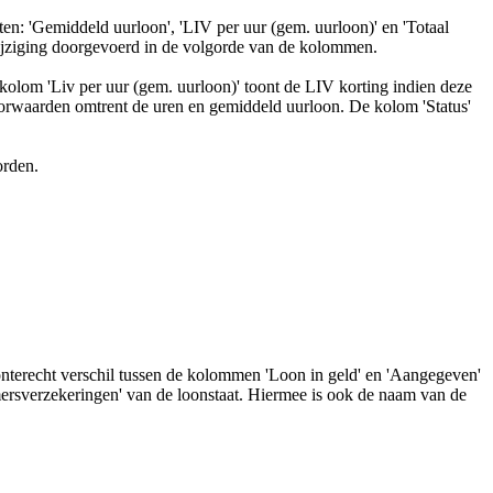
ten: 'Gemiddeld uurloon', 'LIV per uur (gem. uurloon)' en 'Totaal
wijziging doorgevoerd in de volgorde van de kolommen.
kolom 'Liv per uur (gem. uurloon)' toont de LIV korting indien deze
voorwaarden omtrent de uren en gemiddeld uurloon. De kolom 'Status'
orden.
onterecht verschil tussen de kolommen 'Loon in geld' en 'Aangegeven'
mersverzekeringen' van de loonstaat. Hiermee is ook de naam van de