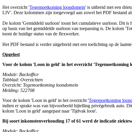
Het overzicht '
Tegemoetkoming loondomein
' is uitbreid met een dri
LIV'. Deze kolommen zijn toegevoegd aan zowel het PDF bestand als d
De kolom 'Gemiddeld uurloon' toont het cumulatieve uurloon. Dit is h
op basis van het gemiddelde uurloon van toepassing is. De kolom 'To
toont de huidige status van de flexwerker.
Het PDF bestand is verder uitgebreid met een toelichting op de laats
Opgelost
Voor de kolom 'Loon in geld' in het overzicht 'Tegemoetkoming
Module: Backoffice
Tabblad: Overzichten
Overzicht: Tegemoetkoming loondomein
Melding: 522708
Voor de kolom 'Loon in geld' in het overzicht '
Tegemoetkoming loon
indien er sprake was van bijvoorbeeld bijtelling privégebruik auto. 
kolom 'Loon in geld' aangepast naar 'Tijdvak loon'.
Bij soort inkomstenverhouding 17 of 61 werd de indicatie ziektewe
Module: Backoffice