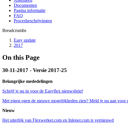
Algemeen
Documenten
Pagina informatie
FAQ
Procesbeschrijvingen
Breadcrumbs
Easy update
2017
On this Page
30-11-2017 - Versie 2017-25
Belangrijke mededelingen
Schrijf je nu in voor de Easyflex nieuwsbrief
Met eigen ogen de nieuwe mogelijkheden zien? Meld je nu aan voor 
Nieuw
Het uiterlijk van Flexwerker.com en Inlener.com is vernieuwd