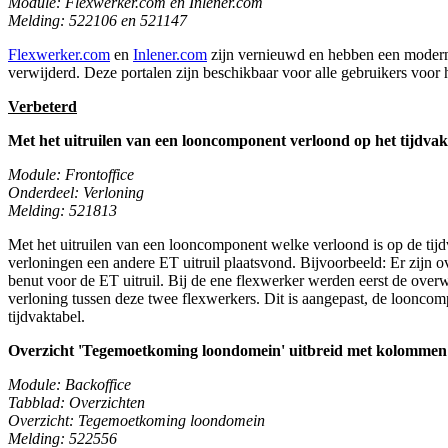
Module: Flexwerker.com en Inlener.com
Melding: 522106 en 521147
Flexwerker.com
en
Inlener.com
zijn vernieuwd en hebben een moderne
verwijderd. Deze portalen zijn beschikbaar voor alle gebruikers voor 
Verbeterd
Met het uitruilen van een looncomponent verloond op het tijdvak 
Module: Frontoffice
Onderdeel: Verloning
Melding: 521813
Met het uitruilen van een looncomponent welke verloond is op de tijdv
verloningen een andere ET uitruil plaatsvond. Bijvoorbeeld: Er zijn 
benut voor de ET uitruil. Bij de ene flexwerker werden eerst de overw
verloning tussen deze twee flexwerkers. Dit is aangepast, de looncomp
tijdvaktabel.
Overzicht 'Tegemoetkoming loondomein' uitbreid met kolommen t
Module: Backoffice
Tabblad: Overzichten
Overzicht: Tegemoetkoming loondomein
Melding: 522556