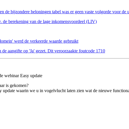
en de bijzondere beloningen tabel was er geen vaste volgorde voor de ui
. de berekening van de lage inkomensvoordeel (LIV)
domein' werd de verkeerde waarde gebruikt
 de aangifte op 'Ja' gezet. Dit veroorzaakte foutcode 1710
de webinar Easy update
baar is gekomen?
ate waarin we u in vogelvlucht laten zien wat de nieuwe functionalit