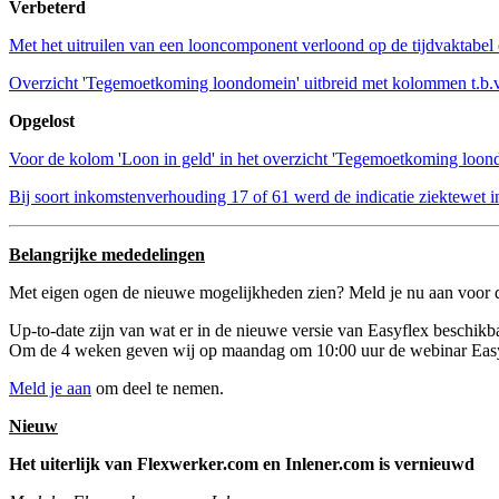
Verbeterd
Met het uitruilen van een looncomponent verloond op de tijdvaktabel 
Overzicht 'Tegemoetkoming loondomein' uitbreid met kolommen t.b.v
Opgelost
Voor de kolom 'Loon in geld' in het overzicht 'Tegemoetkoming loon
Bij soort inkomstenverhouding 17 of 61 werd de indicatie ziektewet in
Belangrijke mededelingen
Met eigen ogen de nieuwe mogelijkheden zien? Meld je nu aan voor 
Up-to-date zijn van wat er in de nieuwe versie van Easyflex beschik
Om de 4 weken geven wij op maandag om 10:00 uur de webinar Easy upd
Meld je aan
om deel te nemen.
Nieuw
Het uiterlijk van Flexwerker.com en Inlener.com is vernieuwd