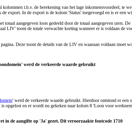
etal kolommen t.b.v. de berekening van het lage inkomensvoordeel, te we
e export. In de export is de kolom 'Status' toegevoegd en is er een 
et totaal aangegeven loon gedeeld door de totaal aangegeven uren. De 
taal LIV' toont de totale verwachte korting wanneer er is voldaan de 
te pagina. Deze toont de details van de LIV en waaraan voldaan moet w
 loondomein' werd de verkeerde waarde gebruikt
domein
' werd de verkeerde waarde gebruikt. Hierdoor ontstond er een 
Dit is opgelost en er wordt nu gekeken naar kolom 8 'Loon voor werkne
t in de aangifte op 'Ja' gezet. Dit veroorzaakte foutcode 1710