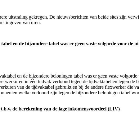
re uitstraling gekregen. De nieuwsberichten van beide sites zijn verw
het ingeven van uren.
tabel en de bijzondere tabel was er geen vaste volgorde voor de uit
aktabel en de bijzondere beloningen tabel was er geen vaste volgorde v
overwerkuren in één tijdvak verloond tegen de tijdvaktabel en tegen de
erkuren van de tijdvaktabel gebruikt en bij de andere flexwerker die va
onenten welke verloond zijn tegen de bijzondere beloningen tabel worde
.b.v. de berekening van de lage inkomensvoordeel (LIV)