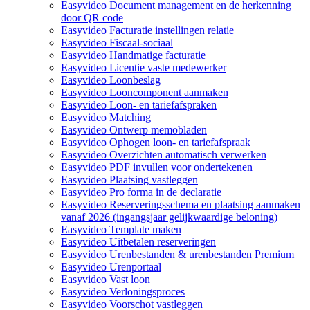
Easyvideo Document management en de herkenning
door QR code
Easyvideo Facturatie instellingen relatie
Easyvideo Fiscaal-sociaal
Easyvideo Handmatige facturatie
Easyvideo Licentie vaste medewerker
Easyvideo Loonbeslag
Easyvideo Looncomponent aanmaken
Easyvideo Loon- en tariefafspraken
Easyvideo Matching
Easyvideo Ontwerp memobladen
Easyvideo Ophogen loon- en tariefafspraak
Easyvideo Overzichten automatisch verwerken
Easyvideo PDF invullen voor ondertekenen
Easyvideo Plaatsing vastleggen
Easyvideo Pro forma in de declaratie
Easyvideo Reserveringsschema en plaatsing aanmaken
vanaf 2026 (ingangsjaar gelijkwaardige beloning)
Easyvideo Template maken
Easyvideo Uitbetalen reserveringen
Easyvideo Urenbestanden & urenbestanden Premium
Easyvideo Urenportaal
Easyvideo Vast loon
Easyvideo Verloningsproces
Easyvideo Voorschot vastleggen