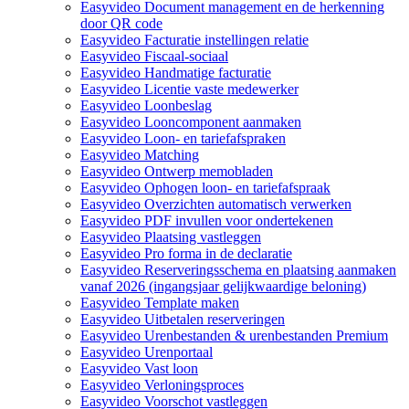
Easyvideo Document management en de herkenning
door QR code
Easyvideo Facturatie instellingen relatie
Easyvideo Fiscaal-sociaal
Easyvideo Handmatige facturatie
Easyvideo Licentie vaste medewerker
Easyvideo Loonbeslag
Easyvideo Looncomponent aanmaken
Easyvideo Loon- en tariefafspraken
Easyvideo Matching
Easyvideo Ontwerp memobladen
Easyvideo Ophogen loon- en tariefafspraak
Easyvideo Overzichten automatisch verwerken
Easyvideo PDF invullen voor ondertekenen
Easyvideo Plaatsing vastleggen
Easyvideo Pro forma in de declaratie
Easyvideo Reserveringsschema en plaatsing aanmaken
vanaf 2026 (ingangsjaar gelijkwaardige beloning)
Easyvideo Template maken
Easyvideo Uitbetalen reserveringen
Easyvideo Urenbestanden & urenbestanden Premium
Easyvideo Urenportaal
Easyvideo Vast loon
Easyvideo Verloningsproces
Easyvideo Voorschot vastleggen