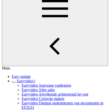
Main
Easy update
Easyvideo's
Easyvideo Aanvraag vastleggen
Easyvideo After sales
Easyvideo Afwijkende achtergrond lay-out
Easyvideo Correctie maken
Easyvideo Digitaal ondertekenen van documenten in
EF2GO