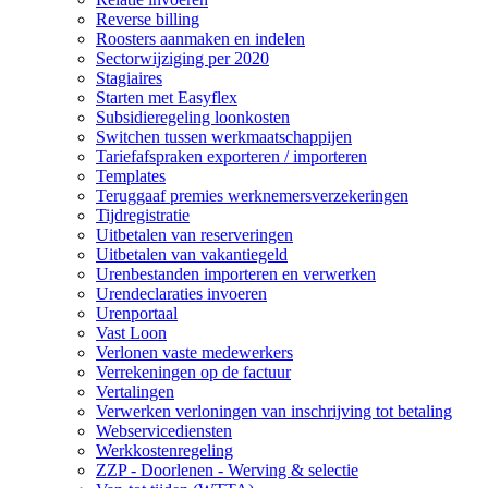
Reverse billing
Roosters aanmaken en indelen
Sectorwijziging per 2020
Stagiaires
Starten met Easyflex
Subsidieregeling loonkosten
Switchen tussen werkmaatschappijen
Tariefafspraken exporteren / importeren
Templates
Teruggaaf premies werknemersverzekeringen
Tijdregistratie
Uitbetalen van reserveringen
Uitbetalen van vakantiegeld
Urenbestanden importeren en verwerken
Urendeclaraties invoeren
Urenportaal
Vast Loon
Verlonen vaste medewerkers
Verrekeningen op de factuur
Vertalingen
Verwerken verloningen van inschrijving tot betaling
Webservicediensten
Werkkostenregeling
ZZP - Doorlenen - Werving & selectie