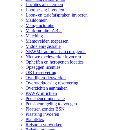
Locaties afschermen
Loonbeslag invoeren
Loon- en tariefafspraken invoeren
Maildomein
Margefacturatie
Marktmonitor ABU
Matching
Memovelden toepassen
Middelenregistratie
NEWML automatisch corrigeren
Nieuwe medewerker invoeren
Opheffen en heropenen locaties
Opzeggen licenties
ORT reservering
Overlijden flexwerker
Overwerktoeslag reservering
Overzichten aanmaken
PAWW inrichten
Pensioencompensatie
Pensioenregeling toevoegen
Plaatsen zonder BSN
Plaatsing invoeren
Plan4Flex
Reisuren verwerken
Relatie invoeren