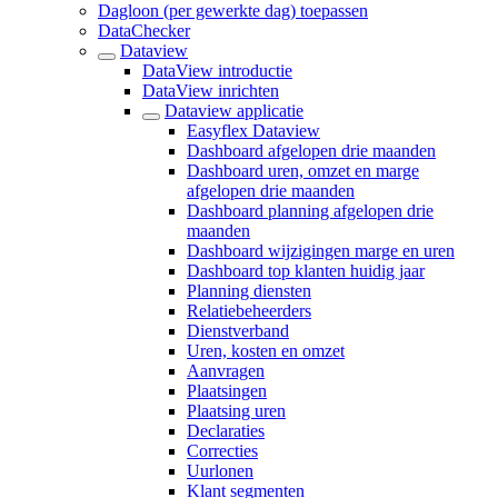
Dagloon (per gewerkte dag) toepassen
DataChecker
Dataview
DataView introductie
DataView inrichten
Dataview applicatie
Easyflex Dataview
Dashboard afgelopen drie maanden
Dashboard uren, omzet en marge
afgelopen drie maanden
Dashboard planning afgelopen drie
maanden
Dashboard wijzigingen marge en uren
Dashboard top klanten huidig jaar
Planning diensten
Relatiebeheerders
Dienstverband
Uren, kosten en omzet
Aanvragen
Plaatsingen
Plaatsing uren
Declaraties
Correcties
Uurlonen
Klant segmenten