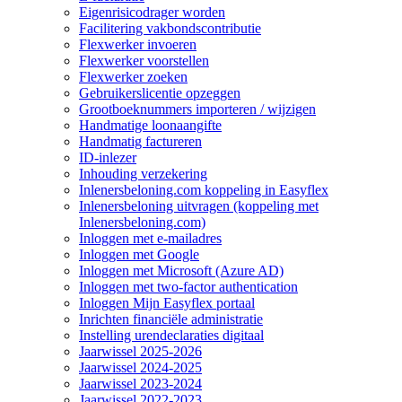
Eigenrisicodrager worden
Facilitering vakbondscontributie
Flexwerker invoeren
Flexwerker voorstellen
Flexwerker zoeken
Gebruikerslicentie opzeggen
Grootboeknummers importeren / wijzigen
Handmatige loonaangifte
Handmatig factureren
ID-inlezer
Inhouding verzekering
Inlenersbeloning.com koppeling in Easyflex
Inlenersbeloning uitvragen (koppeling met
Inlenersbeloning.com)
Inloggen met e-mailadres
Inloggen met Google
Inloggen met Microsoft (Azure AD)
Inloggen met two-factor authentication
Inloggen Mijn Easyflex portaal
Inrichten financiële administratie
Instelling urendeclaraties digitaal
Jaarwissel 2025-2026
Jaarwissel 2024-2025
Jaarwissel 2023-2024
Jaarwissel 2022-2023