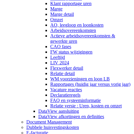
Klant rapportage uren
Marge
Marge detail
Omzet
AO, leegloop en loonkosten
Arbeidsovereenkomsten
Actieve arbeidsovereenkomsten &
gewerkte uren
CAO fases
FW status wijzigingen
Leeftijd
LIV 2024
Flexwerker detail
Relatie detail
WM voorzieningen en loon LB
Rapportages (huidig jaar versus vorig jaar)
Vacature reacties
Declaratieregels
FAQ en systeeminformatie
Relatie versie : Uren, kosten en omzet
DataView aansluiting
DataView afkortingen en definities
Document Management
Dubbele huisvestingskosten
E-facturatie