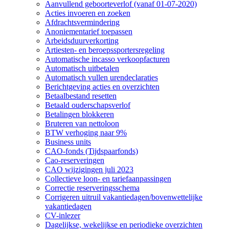
Aanvullend geboorteverlof (vanaf 01-07-2020)
Acties invoeren en zoeken
Afdrachtsvermindering
Anoniementarief toepassen
Arbeidsduurverkorting
Artiesten- en beroepssportersregeling
Automatische incasso verkoopfacturen
Automatisch uitbetalen
Automatisch vullen urendeclaraties
Berichtgeving acties en overzichten
Betaalbestand resetten
Betaald ouderschapsverlof
Betalingen blokkeren
Bruteren van nettoloon
BTW verhoging naar 9%
Business units
CAO-fonds (Tijdspaarfonds)
Cao-reserveringen
CAO wijzigingen juli 2023
Collectieve loon- en tariefaanpassingen
Correctie reserveringsschema
Corrigeren uitruil vakantiedagen/bovenwettelijke
vakantiedagen
CV-inlezer
Dagelijkse, wekelijkse en periodieke overzichten